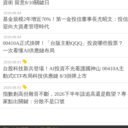
資術 留意8/10關鍵日
2026.08.04
基金規模2年增近70%！第一金投信董事長尤昭文：投信
迎向大資產管理時代
2026.08.04
00410A正式掛牌！「台版主動QQQ」投資哪些股票？
一次看懂AI供應鏈布局
2026.08.03
台股科技新兵登場！AI投資不光看護國神山 00410A主
動式ETF布局科技供應鏈 8/3掛牌上市
2026.08.03
指數創高但雜音不斷，2026下半年該追高還是觀望？專
家點出關鍵：分散不是口號