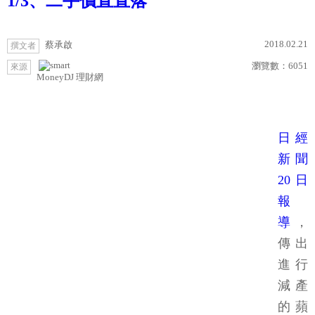
1/3、二手價直直落
2018.02.21
蔡承啟
撰文者
瀏覽數：
6051
來源
MoneyDJ 理財網
日經
新聞
20日
報
導
，
傳出
進行
減產
的蘋