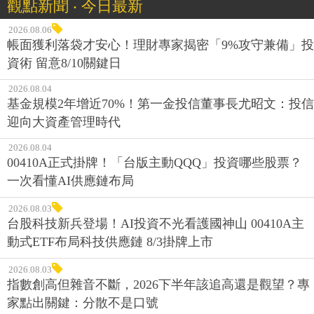
觀點新聞 ‧ 今日最新
2026.08.06
帳面獲利落袋才安心！理財專家揭密「9%攻守兼備」投
資術 留意8/10關鍵日
2026.08.04
基金規模2年增近70%！第一金投信董事長尤昭文：投信
迎向大資產管理時代
2026.08.04
00410A正式掛牌！「台版主動QQQ」投資哪些股票？
一次看懂AI供應鏈布局
2026.08.03
台股科技新兵登場！AI投資不光看護國神山 00410A主
動式ETF布局科技供應鏈 8/3掛牌上市
2026.08.03
指數創高但雜音不斷，2026下半年該追高還是觀望？專
家點出關鍵：分散不是口號