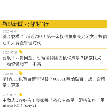
觀點新聞 ‧ 熱門排行
2026.08.04
基金規模2年增近70%！第一金投信董事長尤昭文：投信
迎向大資產管理時代
2026.07.28
台股「四貸同堂」恐複製韓國去槓桿風暴？陳威良揭
「融資體脂率」不高
2026.06.11
槓桿ETF也買台積電現貨？00631L曝險破百，成「含積
量」冠軍
2026.05.21
主動式ETF好夯！專家曝「核心＋衛星」混搭策略：用
被動型當定海神針