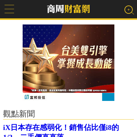
觀點新聞
iX日本存在感弱化！銷售佔比僅i8的