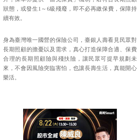
狀態，或發生1～6級殘廢，即不必再繳保費，保障持
續有效。
身為臺灣唯一國營的保險公司，臺銀人壽看見民眾對
長期照顧的擔憂以及需求，真心打造保障合適、保費
合理的長期照顧險與殘扶險，讓民眾可提早規劃未
來，不會因風險突臨害怕，也讓長壽生活，真能開心
樂活。