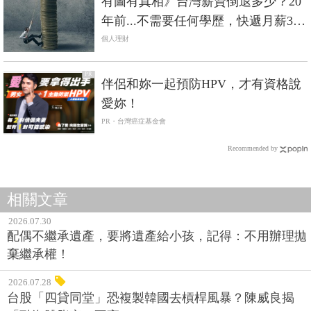
有圖有真相》台灣薪資倒退多少？20
年前...不需要任何學歷，快遞月薪3萬
5、瓦斯5萬
個人理財
PR
伴侶和妳一起預防HPV，才有資格說
愛妳！
PR・台灣癌症基金會
Recommended by
相關文章
2026.07.30
配偶不繼承遺產，要將遺產給小孩，記得：不用辦理拋
棄繼承權！
2026.07.28
台股「四貸同堂」恐複製韓國去槓桿風暴？陳威良揭