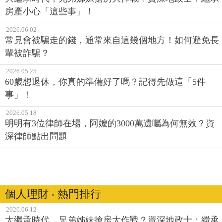
房產小心「這些事」！
2026.06.02
常見會被騙走的錢，通常來自這幾個地方！如何避免長
輩被詐騙？
2026.05.25
60歲想退休，你真的準備好了嗎？記得先做這「5件
事」！
2026.05.18
明明有3位律師在場，阿嬤的3000萬遺囑為何無效？資
深律師點出問題
個人理財 ‧ 熱門排行
2026.06.12
大繼承時代，兄弟姊妹搶房大作戰？資深地政士：繼承