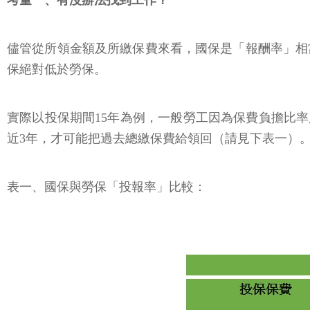
考量一、有沒辦法找到工作？
儘管從所領金額及所繳保費來看，國保是「報酬率」相
保絕對低於勞保。
實際以投保期間15年為例，一般勞工因為保費負擔比
近3年，才可能把過去總繳保費給領回（請見下表一）
表一、國保與勞保「投報率」比較：