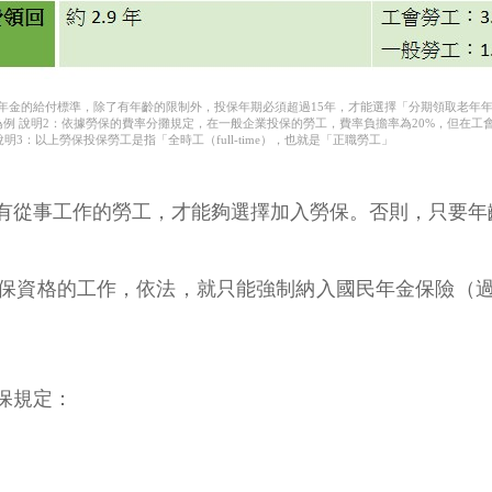
年金的給付標準，除了有年齡的限制外，投保年期必須超過15年，才能選擇「分期領取老年
為例 說明2：依據勞保的費率分攤規定，在一般企業投保的勞工，費率負擔率為20%，但在工
說明3：以上勞保投保勞工是指「全時工（full-time），也就是「正職勞工」
有從事工作的勞工，才能夠選擇加入勞保。否則，只要年
投保資格的工作，依法，就只能強制納入國民年金保險（
保規定：