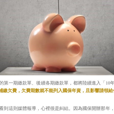
開出的第一期繳款單、後續各期繳款單，都將陸續進入「1
前補繳欠費，欠費期數就不能列入國保年資，且影響請領給
，看到這則媒體報導，心裡很是糾結。因為國保開辦那年