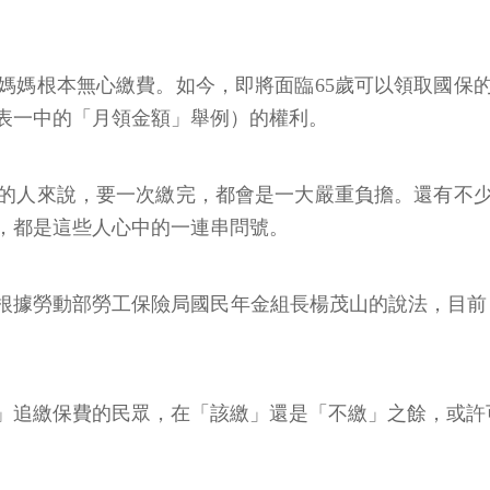
媽媽根本無心繳費。如今，即將面臨65歲可以領取國保
表一中的「月領金額」舉例）的權利。
的人來說，要一次繳完，都會是一大嚴重負擔。還有不
，都是這些人心中的一連串問號。
根據勞動部勞工保險局國民年金組長楊茂山的說法，目前，
期」追繳保費的民眾，在「該繳」還是「不繳」之餘，或許