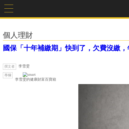
個人理財
國保「十年補繳期」快到了，欠費沒繳，
李雪雯
撰文者
專欄
李雪雯的健康財富百寶箱