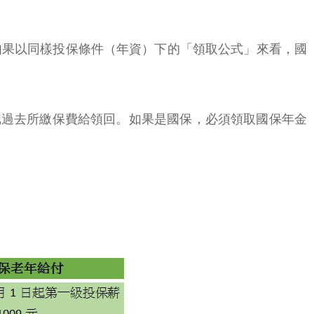
如果以同樣投保條件（年資）下的「領取公式」來看，國
把過去所繳保費給領回。如果是國保，必須領取國保年金