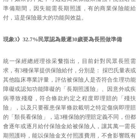
準備期間，因失能需長期照護，有的商業保險能給
付，這是保險最大的功能與效益。
現象3》32.7%民眾認為最遲30歲要為長照做準備
統一保經總經理徐采蘩指出，目前針對民眾長照需
求，有3種保單提供保險給付，分別是： 採巴氏量表或
其他臨床專業評量，評估被保險人是否符合生理功能
障礙或認知功能障礙的「長期照護險」、因意外或疾
病導致殘廢，符合條款約定之程度即理賠的「殘扶
險」，以及只要罹患保單條款載明之特定傷病即理賠
的「類長看保險」，這3種保險的理賠定義不同，但都
會逐年或逐月給付保險金給被保險人，讓其萬一需長
期照護時，能以保險金支付照護費用，不會影響既有