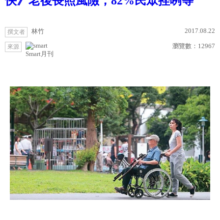
快》老後長照風險，82%民眾挫咧等
2017.08.22
林竹
撰文者
瀏覽數：
12967
來源
Smart月刊