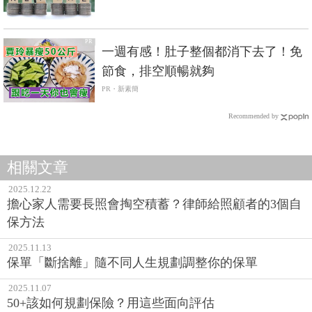
PR
一週有感！肚子整個都消下去了！免
節食，排空順暢就夠
PR・新素簡
Recommended by
相關文章
2025.12.22
擔心家人需要長照會掏空積蓄？律師給照顧者的3個自
保方法
2025.11.13
保單「斷捨離」隨不同人生規劃調整你的保單
2025.11.07
50+該如何規劃保險？用這些面向評估