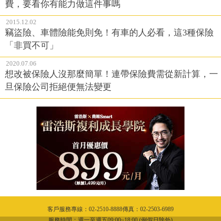
費，要看你有能力做這件事嗎
2015.12.02
竊盜險、車體險能免則免！有車的人必看，這3種保險
「非買不可」
2020.07.06
想改被保險人沒那麼簡單！連帶保險費需從新計算，一
旦保險公司拒絕便無法變更
客戶服務專線：02-2510-8888傳真：02-2503-6989
服務時間：週一至週五09:00~18:00 (例假日除外)