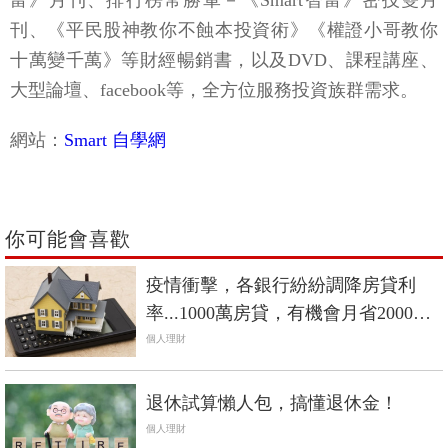
刊、《平民股神教你不蝕本投資術》《權證小哥教你
十萬變千萬》等財經暢銷書，以及DVD、課程講座、
大型論壇、facebook等，全方位服務投資族群需求。
網站：
Smart 自學網
你可能會喜歡
疫情衝擊，各銀行紛紛調降房貸利
率...1000萬房貸，有機會月省2000元
利息！
個人理財
退休試算懶人包，搞懂退休金！
個人理財