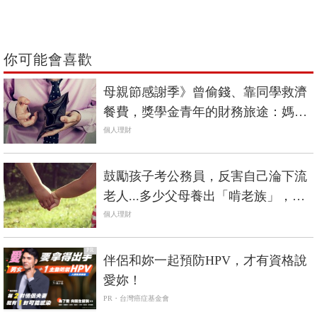
你可能會喜歡
母親節感謝季》曾偷錢、靠同學救濟
餐費，獎學金青年的財務旅途：媽媽
教我的4堂理財課
個人理財
鼓勵孩子考公務員，反害自己淪下流
老人...多少父母養出「啃老族」，就
是沒做好3道防線
個人理財
PR
伴侶和妳一起預防HPV，才有資格說
愛妳！
PR・台灣癌症基金會