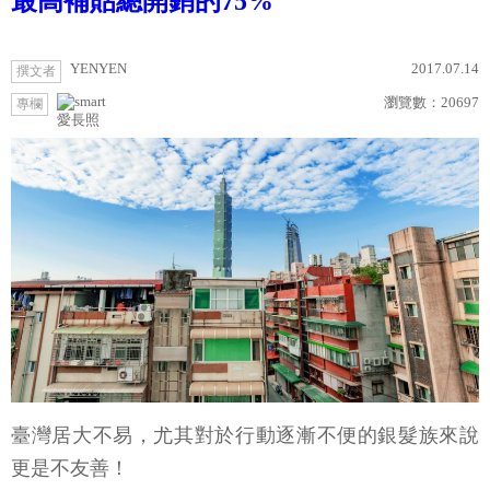
最高補貼總開銷的75%
YENYEN
2017.07.14
撰文者
瀏覽數：
20697
專欄
愛長照
臺灣居大不易，尤其對於行動逐漸不便的銀髮族來說
更是不友善！