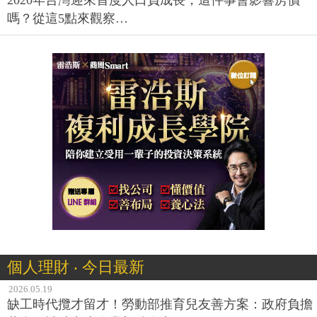
2020年台灣迎來首度人口負成長，這件事會影響房價
嗎？從這5點來觀察…
個人理財 ‧ 今日最新
2026.05.19
缺工時代攬才留才！勞動部推育兒友善方案：政府負擔