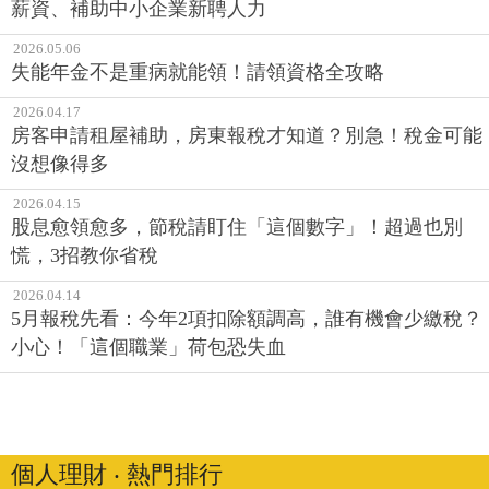
薪資、補助中小企業新聘人力
2026.05.06
失能年金不是重病就能領！請領資格全攻略
2026.04.17
房客申請租屋補助，房東報稅才知道？別急！稅金可能
沒想像得多
2026.04.15
股息愈領愈多，節稅請盯住「這個數字」！超過也別
慌，3招教你省稅
2026.04.14
5月報稅先看：今年2項扣除額調高，誰有機會少繳稅？
小心！「這個職業」荷包恐失血
個人理財 ‧ 熱門排行