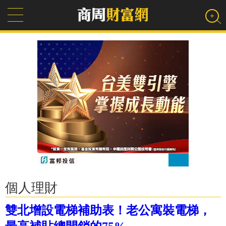
個人理財
雙北增設電梯補助表！老公寓裝電梯，