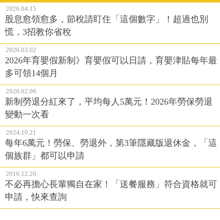
2026.04.15
股息愈領愈多，節稅請盯住「這個數字」！超過也別
慌，3招教你省稅
2026.03.02
2026年育嬰假新制》育嬰假可以日請，育嬰津貼每年最
多可領14個月
2026.02.06
新制勞退分紅來了，平均每人5萬元！2026年勞保勞退
變動一次看
2024.10.21
每年6萬元！勞保、勞退外，第3筆隱藏版退休金，「這
個族群」都可以申請
2016.12.20
不必再擔心長輩獨自在家！「送餐服務」符合資格就可
申請，快來查詢