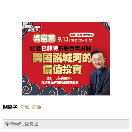
關鍵字:
公寓
電梯
專欄簡介_愛長照