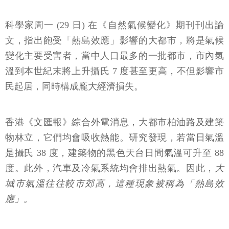
科學家周一 (29 日) 在《自然氣候變化》期刊刊出論
文，指出飽受「熱島效應」影響的大都市，將是氣候
變化主要受害者，當中人口最多的一批都市，市內氣
溫到本世紀末將上升攝氏 7 度甚至更高，不但影響市
民起居，同時構成龐大經濟損失。
香港《文匯報》綜合外電消息，大都市柏油路及建築
物林立，它們均會吸收熱能。研究發現，若當日氣溫
是攝氏 38 度，建築物的黑色天台日間氣溫可升至 88
度。此外，汽車及冷氣系統均會排出熱氣。因此，
大
城市氣溫往往較市郊高，這種現象被稱為「熱島效
應」。