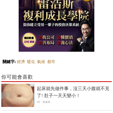
關鍵字:
經濟
暖化
氣候
都市
你可能會喜歡
PR
起床就先做件事，沒三天小腹就不見
了! 肚子一天天變小！
PR・新素簡