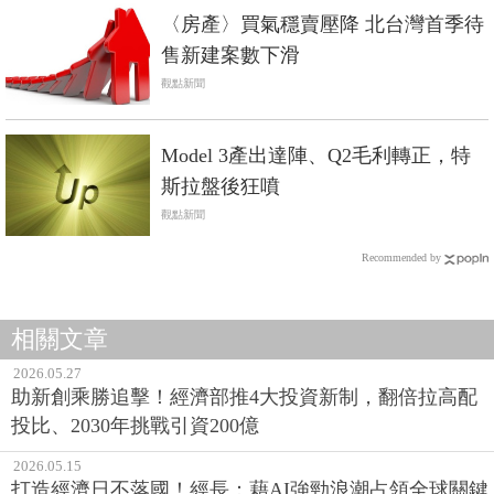
〈房產〉買氣穩賣壓降 北台灣首季待
售新建案數下滑
觀點新聞
Model 3產出達陣、Q2毛利轉正，特
斯拉盤後狂噴
觀點新聞
Recommended by
相關文章
2026.05.27
助新創乘勝追擊！經濟部推4大投資新制，翻倍拉高配
投比、2030年挑戰引資200億
2026.05.15
打造經濟日不落國！經長：藉AI強勁浪潮占領全球關鍵