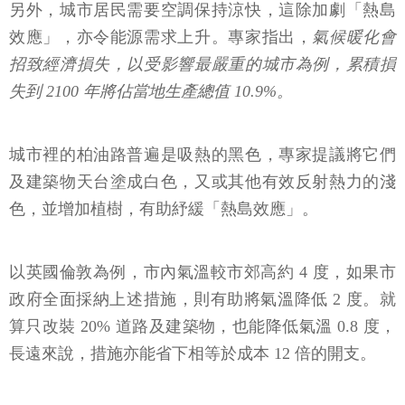
另外，城市居民需要空調保持涼快，這除加劇「熱島
效應」，亦令能源需求上升。專家指出，
氣候暖化會
招致經濟損失，以受影響最嚴重的城市為例，累積損
失到 2100 年將佔當地生產總值 10.9%。
城市裡的柏油路普遍是吸熱的黑色，專家提議將它們
及建築物天台塗成白色，又或其他有效反射熱力的淺
色，並增加植樹，有助紓緩「熱島效應」。
以英國倫敦為例，市內氣溫較市郊高約 4 度，如果市
政府全面採納上述措施，則有助將氣溫降低 2 度。就
算只改裝 20% 道路及建築物，也能降低氣溫 0.8 度，
長遠來說，措施亦能省下相等於成本 12 倍的開支。