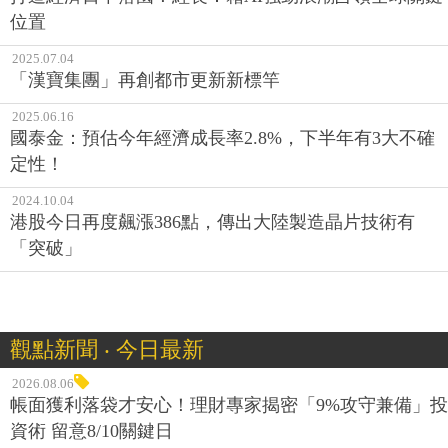
位置
2025.07.04
「漢寶集團」再創都市更新新標竿
2025.06.16
國泰金：預估今年經濟成長率2.8%，下半年有3大不確
定性！
2024.10.04
港股今日再度飆漲386點，傳出大陸製造晶片技術有
「突破」
觀點新聞 ‧ 今日最新
2026.08.06
帳面獲利落袋才安心！理財專家揭密「9%攻守兼備」投
資術 留意8/10關鍵日