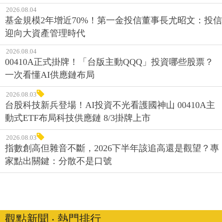
2026.08.04
基金規模2年增近70%！第一金投信董事長尤昭文：投信
迎向大資產管理時代
2026.08.04
00410A正式掛牌！「台版主動QQQ」投資哪些股票？
一次看懂AI供應鏈布局
2026.08.03
台股科技新兵登場！AI投資不光看護國神山 00410A主
動式ETF布局科技供應鏈 8/3掛牌上市
2026.08.03
指數創高但雜音不斷，2026下半年該追高還是觀望？專
家點出關鍵：分散不是口號
觀點新聞 ‧ 熱門排行