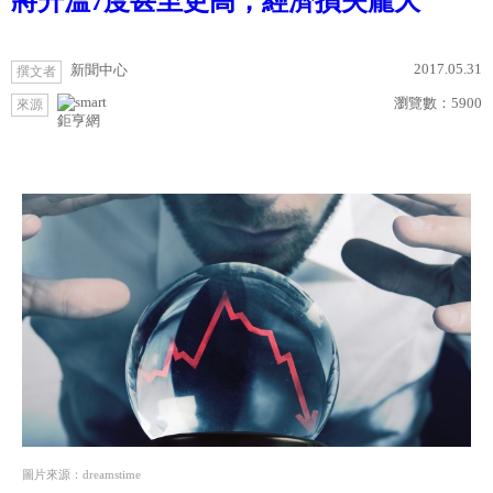
將升溫7度甚至更高，經濟損失龐大
2017.05.31
新聞中心
撰文者
瀏覽數：
5900
來源
鉅亨網
圖片來源：dreamstime