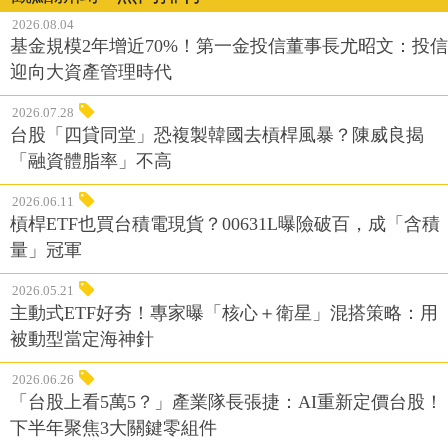
2026.08.04
基金規模2年增近70%！第一金投信董事長尤昭文：投信
迎向大資產管理時代
2026.07.28
台股「四貸同堂」恐複製韓國去槓桿風暴？陳威良揭
「融資體脂率」不高
2026.06.11
槓桿ETF也買台積電現貨？00631L曝險破百，成「含積
量」冠軍
2026.05.21
主動式ETF好夯！專家曝「核心＋衛星」混搭策略：用
被動型當定海神針
2026.06.26
「台股上看5萬5？」產業隊長張捷：AI重新定價台股！
下半年聚焦3大關鍵零組件