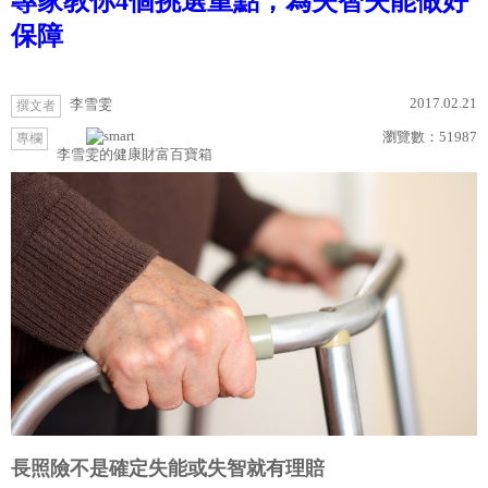
專家教你4個挑選重點，為失智失能做好
保障
2017.02.21
李雪雯
撰文者
瀏覽數：
51987
專欄
李雪雯的健康財富百寶箱
長照險不是確定失能或失智就有理賠