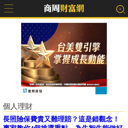
個人理財
長照險保費貴又難理賠？這是錯觀念！