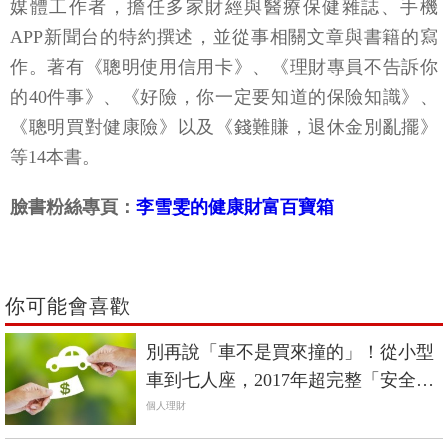
媒體工作者，擔任多家財經與醫療保健雜誌、手機
APP新聞台的特約撰述，並從事相關文章與書籍的寫
作。著有《聰明使用信用卡》、《理財專員不告訴你
的40件事》、《好險，你一定要知道的保險知識》、
《聰明買對健康險》以及《錢難賺，退休金別亂擺》
等14本書。
臉書粉絲專頁：
李雪雯的健康財富百寶箱
你可能會喜歡
別再說「車不是買來撞的」！從小型
車到七人座，2017年超完整「安全先
決」購車指南
個人理財