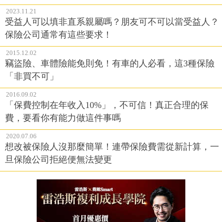
2023.11.21
受益人可以填非直系親屬嗎？朋友可不可以當受益人？
保險公司通常有這些要求！
2015.12.02
竊盜險、車體險能免則免！有車的人必看，這3種保險
「非買不可」
2016.09.02
「保費控制在年收入10%」，不可信！真正合理的保
費，要看你有能力做這件事嗎
2020.07.06
想改被保險人沒那麼簡單！連帶保險費需從新計算，一
旦保險公司拒絕便無法變更