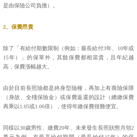
是由保險公司負擔）。
2、保費昂貴
除了「有給付期數限制（例如：最長給付3年、10年或
15年）」的保單外，其餘保費都相當貴，且年紀越
高，保費漲幅越大。
由於目前長照險都是終身型險種，再加上有壽險保障
（身故、全殘保險金）或保費返還的設計（總繳保費
再乘以1.05或1.06倍），使得年繳保費很難便宜。
同樣以30歲男性、繳費20年、未來發生長照狀態月領2
萬元為例，有最高給付期間（最長給付15年）的保