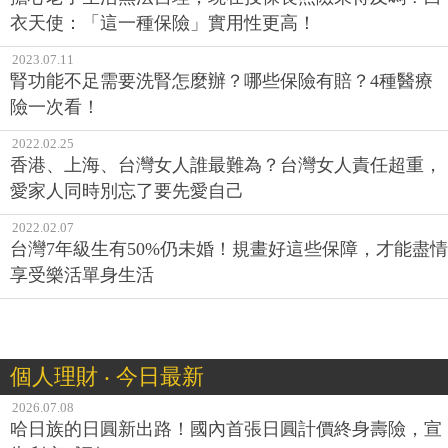
衣天使：「這一種保險」實用性更高！
2023.07.11
腎功能不足需要洗腎怎麼辦？哪些保險有賠？4種醫療
險一次看！
2022.02.25
香港、上海、台灣女人誰最難為？台灣女人責任超重，
愛家人同時別忘了要先愛自己
2022.02.07
台灣7年級生有50%仍未婚！規畫好這些保障，才能盡情
享受樂活單身生活
個人理財 ‧ 今日最新
2026.07.08
哈日族的日圓新出路！國內首張日圓計價終身壽險，宣