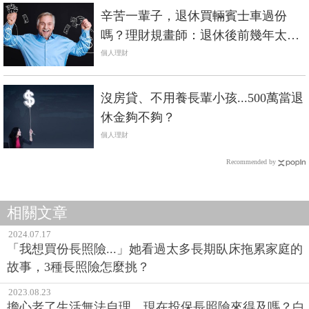
辛苦一輩子，退休買輛賓士車過份
嗎？理財規畫師：退休後前幾年太放
縱，錢將不夠用
個人理財
沒房貸、不用養長輩小孩...500萬當退
休金夠不夠？
個人理財
Recommended by
相關文章
2024.07.17
「我想買份長照險...」她看過太多長期臥床拖累家庭的
故事，3種長照險怎麼挑？
2023.08.23
擔心老了生活無法自理，現在投保長照險來得及嗎？白