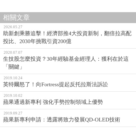
相關文章
2026.05.27
助新創乘勝追擊！經濟部推4大投資新制，翻倍拉高配
投比、2030年挑戰引資200億
2020.07.07
生技股怎麼投資？30年經驗基金經理人：獲利在於這
「關鍵」
2019.10.24
英特爾怒了！向Fortress提起反托拉斯法訴訟
2019.10.02
蘋果通過新專利 強化手勢控制領域上優勢
2019.09.27
蘋果新專利申請：透露將致力發展QD-OLED技術