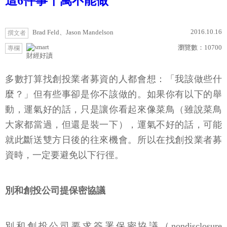
這6件事千萬不能做
2016.10.16
Brad Feld、Jason Mandelson
撰文者
瀏覽數：
10700
專欄
財經好讀
多數打算找創投業者募資的人都會想：「我該做些什
麼？」但有些事卻是你不該做的。如果你有以下的舉
動，運氣好的話，只是讓你看起來像菜鳥（雖說菜鳥
大家都當過，但還是裝一下），運氣不好的話，可能
就此斷送雙方日後的往來機會。所以在找創投業者募
資時，一定要避免以下行徑。
別和創投公司提保密協議
別和創投公司要求簽署保密協議（nondisclosure