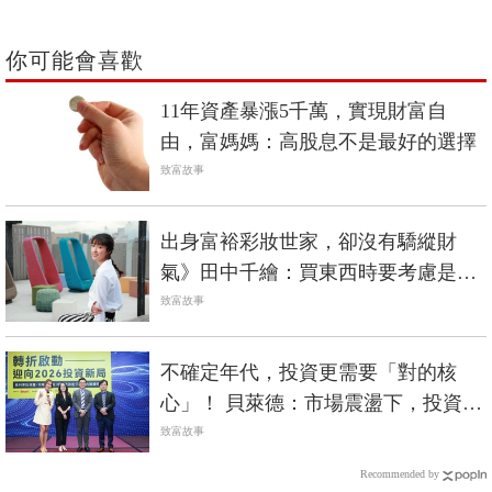
你可能會喜歡
11年資產暴漲5千萬，實現財富自
由，富媽媽：高股息不是最好的選擇
致富故事
出身富裕彩妝世家，卻沒有驕縱財
氣》田中千繪：買東西時要考慮是否
會用超過10年
致富故事
不確定年代，投資更需要「對的核
心」！ 貝萊德：市場震盪下，投資回
歸大型企業與定期定額分散布局
致富故事
Recommended by