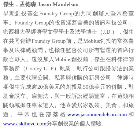
傑生．孟德森 Jason Mandelson
早期創投基金Foundry Group的共同創辦人暨常務董
事。Foundry Group的投資涵蓋全美的資訊科技公司。
密西根大學經濟學文學學士及法學博士（J.D.），傑生
在共同創辦Foundry Group前，是Mobius創投的常務董
事及法律總顧問，也擔任監督公司所有營運的首席行
政合夥人。還沒加入Mobius創投前，傑生在科律律師
事務所（Cooley LLP）執業，執行公司跟證券法的業
務，主要代理公開、私募與併購的新興公司。律師時
期傑生完成逾20億美元的創投及50億美元的併購，對
基金設立、雇佣法，與一般訴訟經驗豐富，在這類相
關領域擔任專家證人。他喜愛居家改裝、美食，和旅
遊。平常也在部落格
www.jasonmendelson.com
和
www.askthevc.com
分享創投業的個人體驗。