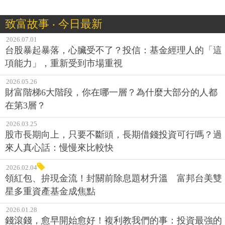
致富故事 ‧ 今日最新
2026.07.01
台股暴起暴落，心臟受不了？投信：基金經理人的「這
項能力」，重新受到市場重視
2026.05.26
財富階梯6大階段，你在哪一層？為什麼大部分的人都
在第3層？
2026.03.25
股市長期向上，只要不斷頭，長期借錢投資可行嗎？過
來人真心話：慢慢來比較快
2026.02.04
領紅包、拚現金流！封關前除息題材升溫 富邦台美雙
星多重資產基金成焦點
2026.01.28
錢滾錢，愈早開始愈好！複利教我們的事：投資最強的