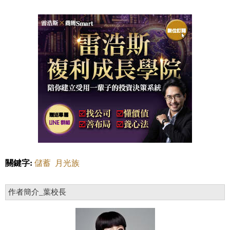
關鍵字:
儲蓄
月光族
作者簡介_葉校長