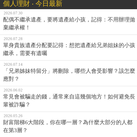
個人理財 ‧ 今日最新
2026.07.30
配偶不繼承遺產，要將遺產給小孩，記得：不用辦理拋
棄繼承權！
2026.07.28
單身貴族遺產分配要記得：想把遺產給兄弟姐妹的小孩
繼承，需要有遺囑
2026.07.14
「兄弟姊妹特留分」將刪除，哪些人會受影響？該怎麼
應對？
2026.06.02
常見會被騙走的錢，通常來自這幾個地方！如何避免長
輩被詐騙？
2026.05.26
財富階梯6大階段，你在哪一層？為什麼大部分的人都
在第3層？