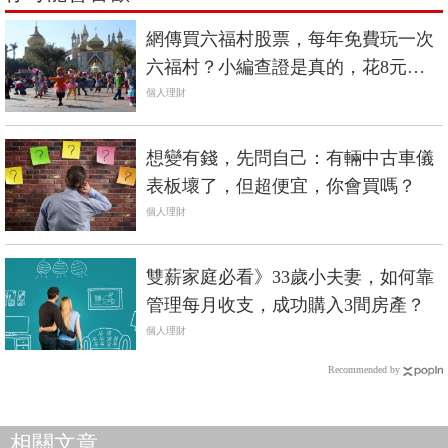
網傳買六福村股票，每年免費玩一次
六福村？小編查證是真的，花8元買1
股也行
個人理財
想變有錢，先問自己：有輛中古車儀
表板壞了，但超便宜，你會買嗎？
個人理財
雙薪家庭必看》33歲小夫妻，如何靠
管理每月收支，成功購入3間房產？
個人理財
Recommended by
相關文章