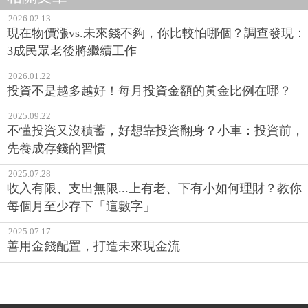
2026.02.13
現在物價漲vs.未來錢不夠，你比較怕哪個？調查發現：
3成民眾老後將繼續工作
2026.01.22
投資不是越多越好！每月投資金額的黃金比例在哪？
2025.09.22
不懂投資又沒積蓄，好想靠投資翻身？小車：投資前，
先養成存錢的習慣
2025.07.28
收入有限、支出無限...上有老、下有小如何理財？教你
每個月至少存下「這數字」
2025.07.17
善用金錢配置，打造未來現金流