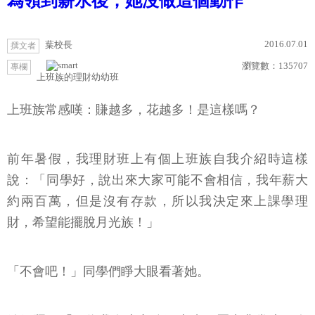
為領到薪水後，她沒做這個動作
2016.07.01
葉校長
撰文者
瀏覽數：
135707
專欄
上班族的理財幼幼班
上班族常感嘆：賺越多，花越多！是這樣嗎？
前年暑假，我理財班上有個上班族自我介紹時這樣
說：「同學好，說出來大家可能不會相信，我年薪大
約兩百萬，但是沒有存款，所以我決定來上課學理
財，希望能擺脫月光族！」
「不會吧！」同學們睜大眼看著她。