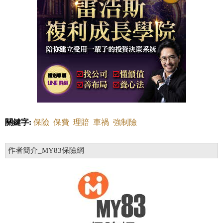
關鍵字:
保險
保費
理賠
車禍
強制險
作者簡介_MY83保險網