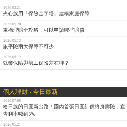
2026.05.21
夾心族用「保險金字塔」建構家庭保障
2026.05.20
車禍理賠全攻略，可以申請哪些賠償
2026.05.13
旅平險兩大保障不可少
2026.05.12
就業保險與勞工保險差在哪？
個人理財 ‧ 今日最新
2026.07.08
哈日族的日圓新出路！國內首張日圓計價終身壽險，宣
告利率喊到3%
2026.05.21