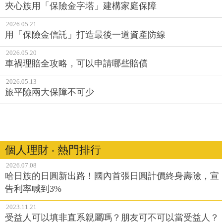
夾心族用「保險金字塔」建構家庭保障
2026.05.21
用「保險金信託」打造最後一道資產防線
2026.05.20
車禍理賠全攻略，可以申請哪些賠償
2026.05.13
旅平險兩大保障不可少
個人理財 ‧ 熱門排行
2026.07.08
哈日族的日圓新出路！國內首張日圓計價終身壽險，宣
告利率喊到3%
2023.11.21
受益人可以填非直系親屬嗎？朋友可不可以當受益人？