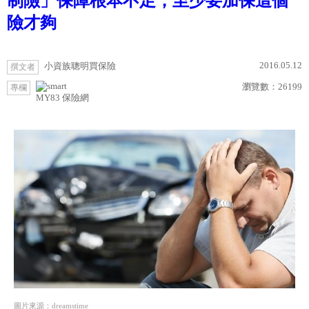
制險」保障根本不足，至少要加保這個
險才夠
2016.05.12
小資族聰明買保險
撰文者
瀏覽數：
26199
專欄
MY83 保險網
圖片來源：dreamstime