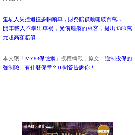
駕駛人失控追撞多輛轎車，財務賠償動輒破百萬...
開車載人不幸出車禍，受傷癱瘓的乘客，提出4300萬
元超高額賠償
本文獲「
MY83保險網
」授權轉載，原文：
強制投保的
強制險，有什麼保障？10問答告訴你！