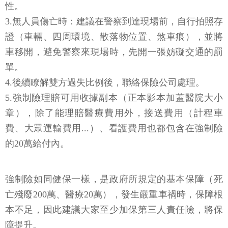
性。
3.無人員傷亡時：建議在警察到達現場前，自行拍照存
證（車輛、四周環境、散落物位置、煞車痕），並將
車移開，避免警察來現場時，先開一張妨礙交通的罰
單。
4.後續瞭解雙方過失比例後，聯絡保險公司處理。
5.強制險理賠可用收據副本（正本影本加蓋醫院大小
章），除了能理賠醫療費用外，接送費用（計程車
費、大眾運輸費用...）、看護費用也都包含在強制險
的20萬給付內。
強制險如同健保一樣，是政府所規定的基本保障（死
亡殘廢200萬、醫療20萬），發生嚴重車禍時，保障根
本不足，因此建議大家至少加保第三人責任險，將保
障提升。