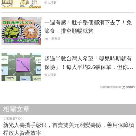
險」
個人理財
PR
一週有感！肚子整個都消下去了！免
節食，排空順暢就夠
PR・新素簡
超過半數台灣人希望「嬰兒時期就有
保險」！每人平均2.6張保單，但你有
買在刀口上嗎？
個人理財
Recommended by
相關文章
2026.07.06
新光人壽攜手彰銀，首賣雙美元利變壽險，善用保障槓
桿放大資產效率！