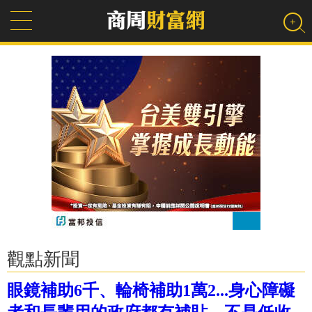
觀點新聞
眼鏡補助6千、輪椅補助1萬2...身心障礙