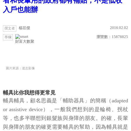
者和長輩用的政府都有補貼，不是低收
入戶也能辦
2016.02.02
楊荏傑
撰文者
瀏覽數：
15878825
專欄
財富大數聚
圖片來源：達志影像
輔具比你我想得更常見
輔具輔具，顧名思義是「輔助器具」的簡稱（adapted
or assistive device），一般我們想到的是輪椅、拐杖
等，也多半聯想到銀髮族與身障的朋友。的確，長輩
與身障的朋友的確更需要輔具的幫助，因為輔具就是