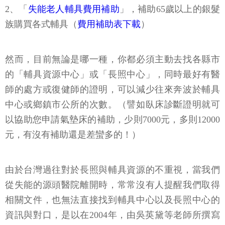
2、「
失能老人輔具費用補助
」，補助65歲以上的銀髮
族購買各式輔具（
費用補助表下載
）
然而，目前無論是哪一種，你都必須主動去找各縣市
的「輔具資源中心」或「長照中心」，同時最好有醫
師的處方或復健師的證明，可以減少往來奔波於輔具
中心或鄉鎮市公所的次數。（譬如臥床診斷證明就可
以協助您申請氣墊床的補助，少則7000元，多則12000
元，有沒有補助還是差蠻多的！）
由於台灣過往對於長照與輔具資源的不重視，當我們
從失能的源頭醫院離開時，常常沒有人提醒我們取得
相關文件，也無法直接找到輔具中心以及長照中心的
資訊與對口，是以在2004年，由吳英黛等老師所撰寫