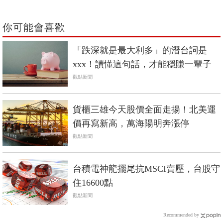
你可能會喜歡
「跌深就是最大利多」的潛台詞是
xxx！讀懂這句話，才能穩賺一輩子
觀點新聞
貨櫃三雄今天股價全面走揚！北美運
價再寫新高，萬海陽明奔漲停
觀點新聞
台積電神龍擺尾抗MSCI賣壓，台股守
住16600點
觀點新聞
Recommended by