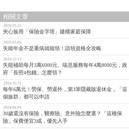
相關文章
2026.05.21
夾心族用「保險金字塔」建構家庭保障
2026.05.06
失能年金不是重病就能領！請領資格全攻略
2024.12.13
失能補助每月3萬6000元、喘息服務每年4萬8000元，政
府「長照4包錢」怎麼領？
2024.10.21
每年6萬元！勞保、勞退外，第3筆隱藏版退休金，「這
個族群」都可以申請
2024.06.04
30歲還沒有保險，醫療險、意外險怎麼選？「這種保
險」保費便宜3成，優先入手