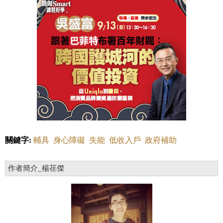
關鍵字:
輔具
身心障礙
失能
低收入戶
政府補助
作者簡介_楊荏傑