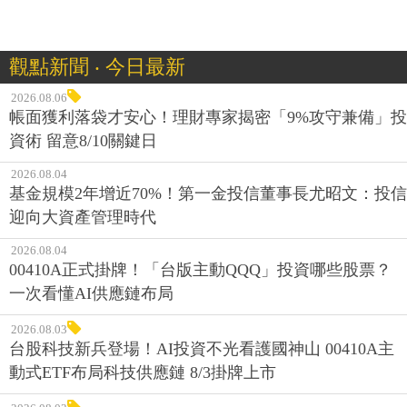
觀點新聞 ‧ 今日最新
2026.08.06
帳面獲利落袋才安心！理財專家揭密「9%攻守兼備」投
資術 留意8/10關鍵日
2026.08.04
基金規模2年增近70%！第一金投信董事長尤昭文：投信
迎向大資產管理時代
2026.08.04
00410A正式掛牌！「台版主動QQQ」投資哪些股票？
一次看懂AI供應鏈布局
2026.08.03
台股科技新兵登場！AI投資不光看護國神山 00410A主
動式ETF布局科技供應鏈 8/3掛牌上市