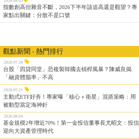
2026.08.03
指數創高但雜音不斷，2026下半年該追高還是觀望？專
家點出關鍵：分散不是口號
觀點新聞 ‧ 熱門排行
2026.07.28
台股「四貸同堂」恐複製韓國去槓桿風暴？陳威良揭
「融資體脂率」不高
2026.05.21
主動式ETF好夯！專家曝「核心＋衛星」混搭策略：用
被動型當定海神針
2026.08.04
基金規模2年增近70%！第一金投信董事長尤昭文：投信
迎向大資產管理時代