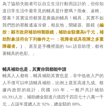
為了協助失能者可以自立生活行動而設計的，但你知
道日常生活中最常見的輔具是什麼嗎？雨傘、桌椅、
螢幕？其實這些都算是廣義的輔具！輔具，其實不如
我們想的那般遙遠冷僻，相反地，開罐器、眼鏡
（
編
按：縣市政府補助特製眼鏡，補助金額最高6千元，補
助對象須符合下列條件之一 ：視障者或具視障之多重
障礙者。
）
、甚至是手機裡面的 Siri 語音助理，都有
著輔具的色彩。」
輔具補助也是，其實你我都能申請
輔具人人都有，輔具補助其實也是，非中低收入戶的
人不僅可以申請輔具補助，比例上甚至高達九成。根
據內政部的統計，民國 103 年，一般戶共計補助
69,391人次，補助總金額達六億四千四百七十八萬一千
元，占該年度總人次 92%，總金額的 88%。