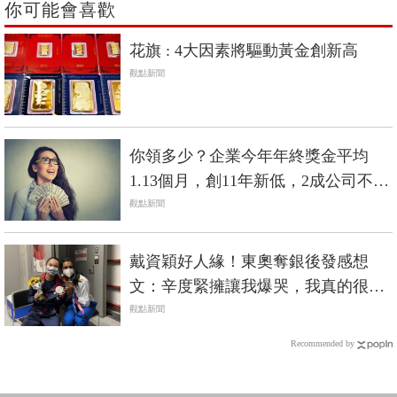
你可能會喜歡
花旗 : 4大因素將驅動黃金創新高
觀點新聞
你領多少？企業今年年終獎金平均
1.13個月，創11年新低，2成公司不發
年終
觀點新聞
戴資穎好人緣！東奧奪銀後發感想
文：辛度緊擁讓我爆哭，我真的很努
力了！
觀點新聞
Recommended by