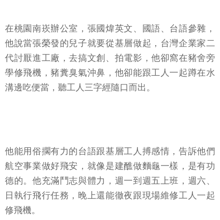
在桃園南崁辦公室，張國煒英文、國語、台語參雜，
他說當張榮發的兒子就要從基層做起，台灣企業家二
代討厭進工廠，去搞文創、拍電影，他卻窩在豬舍旁
學修飛機，豬糞臭氣沖鼻，他卻能跟工人一起蹲在水
溝邊吃便當，聽工人三字經隨口而出。
他能用俗擱有力的台語跟基層工人搏感情，告訴他們
航空事業做好飛安，就像是建醮做麵龜一樣，是有功
德的。他充滿鬥志與體力，週一到週五上班，週六、
日執行飛行任務，晚上還能徹夜跟現場維修工人一起
修飛機。