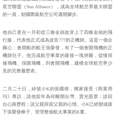
星空聯盟（Star Alliance），成為全球航空界最大聯盟
的一員，朝國際級航空公司邁開腳步。
他自己更在一月初從三條金槓改穿上了四條金槓的飛
行服，代表他正式成為波音777的正機師。這是一個企
圖心：會開船的船王張榮發，有了一個會開飛機的正
機師兒子。他完成航空事業的最後一塊拼圖，從懂得
修飛機、採購飛機，到會開飛機，建構全球航空界少
見的完整履歷表。
二月二十日，綽號小K的張國煒，獨家接受《商業周
刊》專訪，談他當年為何離開台灣、賣光股票；談回
台心路歷程；談父親與當父親的心情。小K已經變成接
下張榮發棒子、管理整個航太事業的K董。