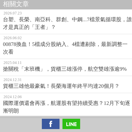
相關文章
2026.07.23
台塑、長榮、南亞科、群創、中鋼...7檔景氣循環股，誰
才是真正的「王者」？
2026.06.02
00878換血！5檔成分股納入、4檔遭剔除，最新調整一
次看
2025.04.11
搶關稅「末班機」，貨櫃三雄漲停，航空雙雄漲逾9%
2024.12.31
貨櫃三雄他最豪氣！長榮海運年終平均達20個月？
2024.12.06
國際運價還會再漲，航運股有望持續受惠？12月下旬逐
漸明朗