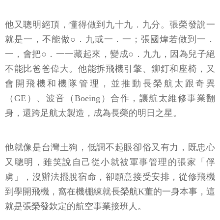
他又聰明絕頂，懂得做到九十九．九分。張榮發說一
就是一，不能做○．九或一．一；張國煒若做到一．
一，會把○．一一藏起來，變成○．九九，因為兒子絕
不能比爸爸偉大。他能拆飛機引擎、鉚釘和座椅，又
會開飛機和機隊管理，並推動長榮航太跟奇異
（GE）、波音（Boeing）合作，讓航太維修事業翻
身，還跨足航太製造，成為長榮的明日之星。
他就像是台灣土狗，低調不起眼卻俗又有力，既忠心
又聰明，雖笑說自己從小就被軍事管理的張家「俘
虜」，沒辦法擺脫宿命，卻願意接受安排，從修飛機
到學開飛機，窩在機棚練就長榮航K董的一身本事，這
就是張榮發欽定的航空事業接班人。