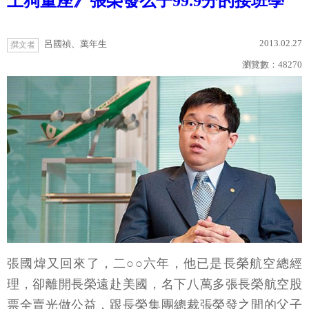
土狗董座》張榮發么子99.9分的接班學
2013.02.27
呂國禎、萬年生
撰文者
瀏覽數：
48270
張國煒又回來了，二○○六年，他已是長榮航空總經
理，卻離開長榮遠赴美國，名下八萬多張長榮航空股
票全賣光做公益，跟長榮集團總裁張榮發之間的父子