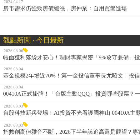
2024.04.17
房市需求仍強勁房價緩漲，房仲業：自用買盤進場
觀點新聞 ‧ 今日最新
2026.08.06
帳面獲利落袋才安心！理財專家揭密「9%攻守兼備」投資
2026.08.04
基金規模2年增近70%！第一金投信董事長尤昭文：投
2026.08.04
00410A正式掛牌！「台版主動QQQ」投資哪些股票？
2026.08.03
台股科技新兵登場！AI投資不光看護國神山 00410A主動
2026.08.03
指數創高但雜音不斷，2026下半年該追高還是觀望？