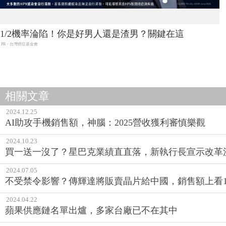
1/2機率淪陷！你是好男人還是渣男？關鍵在這
PR・台灣癌症基金會
相關文章
2024.12.25
AI助攻手機銷售額，神腦：2025營收獲利審慎樂觀
2024.10.23
買一送一沒了？星巴克業績直直落，新執行長宣示改革
2024.07.05
不受禁令影響？傳輝達將販賣晶片給中國，銷售額上看1
2024.04.22
蘋果供應鏈名單出爐，多家台廠已不在其中