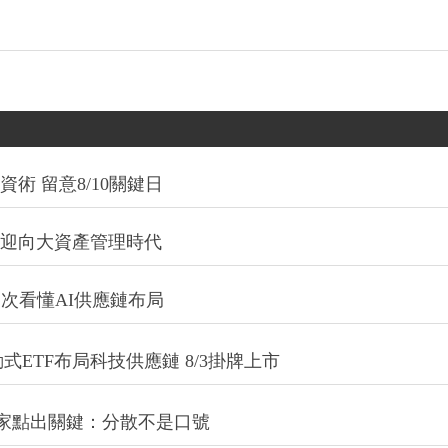
術 留意8/10關鍵日
信迎向大資產管理時代
一次看懂AI供應鏈布局
式ETF布局科技供應鏈 8/3掛牌上市
專家點出關鍵：分散不是口號