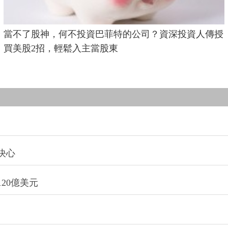
當不了股神，何不投資巴菲特的公司？資深投資人傳授
買美股2招，輕鬆入主當股東
決心
20億美元