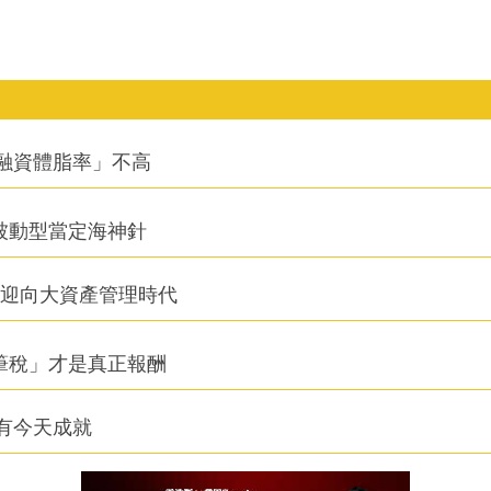
融資體脂率」不高
被動型當定海神針
信迎向大資產管理時代
筆稅」才是真正報酬
有今天成就