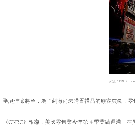
來源：PROAurelien 
聖誕佳節將至，為了刺激尚未購置禮品的顧客買氣，零
《CNBC》報導，美國零售業今年第 4 季業績遲滯，