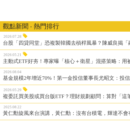
觀點新聞 ‧ 熱門排行
2026.07.28
台股「四貸同堂」恐複製韓國去槓桿風暴？陳威良揭「
2026.05.21
主動式ETF好夯！專家曝「核心＋衛星」混搭策略：用
2026.08.04
基金規模2年增近70%！第一金投信董事長尤昭文：投
2026.05.29
複委託買美股或買台版ETF？理財規劃顧問：算對「這
2025.08.22
黃仁勳旋風來台演講，黃仁勳：沒有台積電，輝達不會