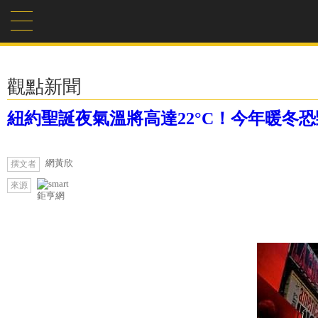
觀點新聞
紐約聖誕夜氣溫將高達22°C！今年暖冬
網黃欣
撰文者
來源
鉅亨網