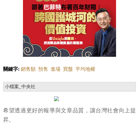
關鍵字:
銷售額
預售
進場
買盤
平均地權
小檔案_中央社
希望透過更好的報導與文章品質，讓台灣社會向上提
昇。