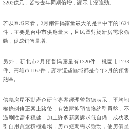
3202億元，皆較去年同期倍增，顯示市況強勁。
若以區域來看，2月銷售揭露量最大的是台中市的1624
件，主要是台中市供應量大，且民眾對於新房需求強
勁，促成銷售量增。
另外，新北市2月預售揭露量有1320件、桃園市1233
件、高雄市1167件，顯示這些區域都是今年2月的預售
熱區。
信義房屋不動產企研室專案經理曾敬德表示，平均地
權條例修正案上路後，有效壓抑預售換約型買盤，不
過剛性需求穩健，加上許多新案訴求低自備，成功吸
引自用買盤積極進場，房市短期需求強勁，使房價呈