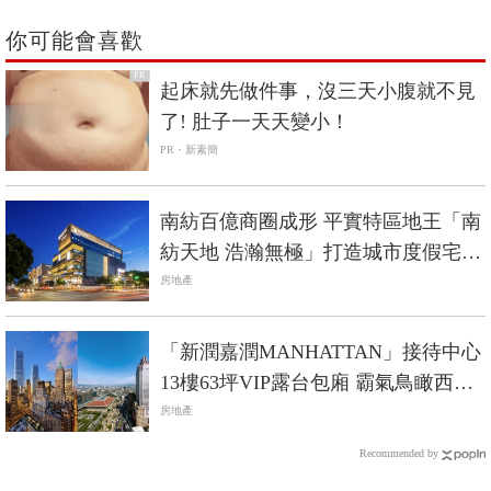
你可能會喜歡
PR
起床就先做件事，沒三天小腹就不見
了! 肚子一天天變小！
PR・新素簡
南紡百億商圈成形 平實特區地王「南
紡天地 浩瀚無極」打造城市度假宅指
標
房地產
「新潤嘉潤MANHATTAN」接待中心
13樓63坪VIP露台包廂 霸氣鳥瞰西區
國門
房地產
Recommended by