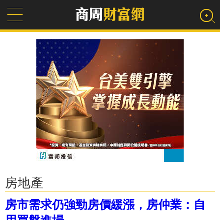
房地產
房市需求仍強勁房價緩漲，房仲業：自