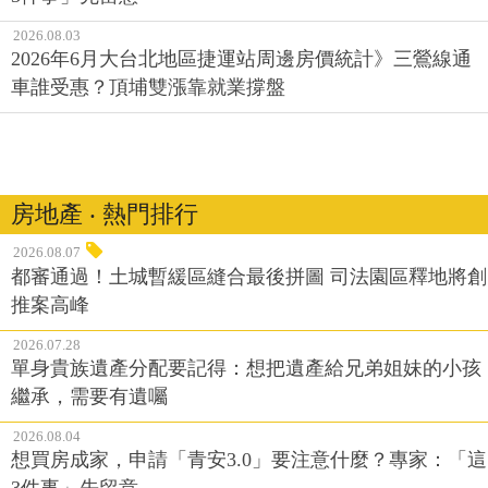
2026.08.03
2026年6月大台北地區捷運站周邊房價統計》三鶯線通
車誰受惠？頂埔雙漲靠就業撐盤
房地產 ‧ 熱門排行
2026.08.07
都審通過！土城暫緩區縫合最後拼圖 司法園區釋地將創
推案高峰
2026.07.28
單身貴族遺產分配要記得：想把遺產給兄弟姐妹的小孩
繼承，需要有遺囑
2026.08.04
想買房成家，申請「青安3.0」要注意什麼？專家：「這
3件事」先留意