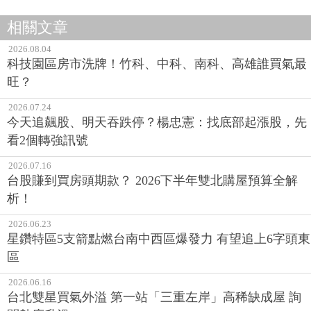
相關文章
2026.08.04
科技園區房市洗牌！竹科、中科、南科、高雄誰買氣最
旺？
2026.07.24
今天追飆股、明天吞跌停？楊忠憲：找底部起漲股，先
看2個轉強訊號
2026.07.16
台股賺到買房頭期款？ 2026下半年雙北購屋預算全解
析！
2026.06.23
星鑽特區5支箭點燃台南中西區爆發力 有望追上6字頭東
區
2026.06.16
台北雙星買氣外溢 第一站「三重左岸」高稀缺成屋 詢