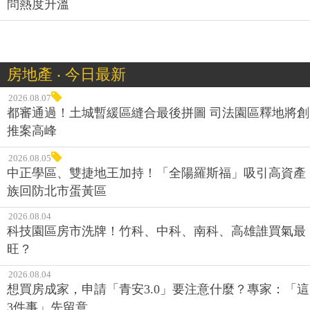
問熱度升溫
房地產 ‧ 今日最新
2026.08.07
都審通過！土城暫緩區縫合最後拼圖 司法園區釋地將創
推案高峰
2026.08.05
中正學區、雙捷地王加持！「全陽羅斯福」吸引高資產
族回防北市蛋黃區
2026.08.04
科技園區房市洗牌！竹科、中科、南科、高雄誰買氣最
旺？
2026.08.04
想買房成家，申請「青安3.0」要注意什麼？專家：「這
3件事」先留意