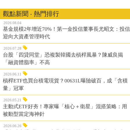
觀點新聞 ‧ 熱門排行
2026.08.04
基金規模2年增近70%！第一金投信董事長尤昭文：投信
迎向大資產管理時代
2026.07.28
台股「四貸同堂」恐複製韓國去槓桿風暴？陳威良揭
「融資體脂率」不高
2026.06.11
槓桿ETF也買台積電現貨？00631L曝險破百，成「含積
量」冠軍
2026.05.21
主動式ETF好夯！專家曝「核心＋衛星」混搭策略：用
被動型當定海神針
2026.06.26