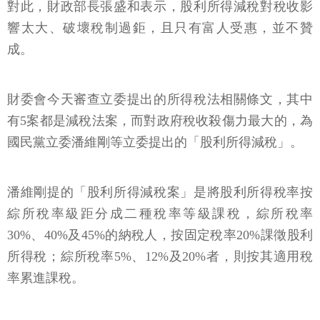
對此，財政部長張盛和表示，股利所得減稅對稅收影
響太大、破壞稅制過鉅，且只有富人受惠，並不贊
成。
財委會今天審查立委提出的所得稅法相關條文，其中
有5案都是減稅法案，而對政府稅收殺傷力最大的，為
國民黨立委潘維剛等立委提出的「股利所得減稅」。
潘維剛提的「股利所得減稅案」是將股利所得稅率按
綜所稅率級距分成二種稅率等級課稅，綜所稅率
30%、40%及45%的納稅人，按固定稅率20%課徵股利
所得稅；綜所稅率5%、12%及20%者，則按其適用稅
率累進課稅。