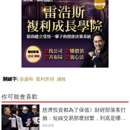
關鍵字:
張盛和
股利所得
減稅
你可能會喜歡
慈濟投資都為了保值》財經部落客打
臉：短線交易那麼頻繁，到底是哪裡
穩健？
觀點新聞