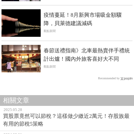
疫情蔓延！8月新興市場吸金額驟
降，貝萊德建議減碼
觀點新聞
春節送禮指南》北車最熱賣伴手禮統
計出爐！國內外旅客喜好大不同
觀點新聞
Recommended by
相關文章
2025.05.28
買股票竟然可以節稅？這樣做少繳近2萬元！存股族最
有用的節稅5策略