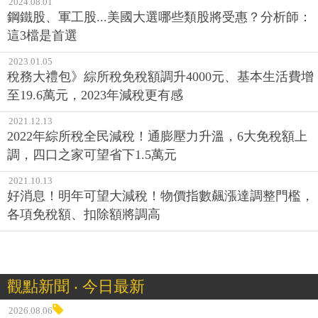
2024.08.01
鋼鐵股、軍工股...美國大選哪些類股將受惠？分析師：
這3檔是首選
2023.01.05
稅務大禮包》綜所稅免稅額調升4000元、基本生活費增
至19.6萬元，2023年減稅更有感
2021.12.13
2022年綜所稅全民減稅！通膨壓力升溫，6大免稅額上
調，四口之家可望省下1.5萬元
2021.10.13
好消息！明年可望大減稅！物價指數飆漲達調整門檻，
各項免稅額、扣除額將調高
觀點新聞 ‧ 今日最新
2026.08.06