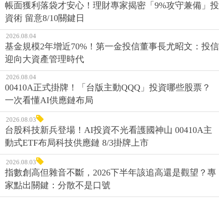
帳面獲利落袋才安心！理財專家揭密「9%攻守兼備」投
資術 留意8/10關鍵日
2026.08.04
基金規模2年增近70%！第一金投信董事長尤昭文：投信
迎向大資產管理時代
2026.08.04
00410A正式掛牌！「台版主動QQQ」投資哪些股票？
一次看懂AI供應鏈布局
2026.08.03
台股科技新兵登場！AI投資不光看護國神山 00410A主
動式ETF布局科技供應鏈 8/3掛牌上市
2026.08.03
指數創高但雜音不斷，2026下半年該追高還是觀望？專
家點出關鍵：分散不是口號