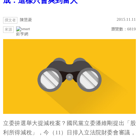
成：這樣只會爽到富人
2015.11.11
陳慧菱
撰文者
瀏覽數：
6819
來源
鉅亨網
立委拚選舉大提減稅案？國民黨立委潘維剛提出「股
利所得減稅」，今（11）日排入立法院財委會審議，