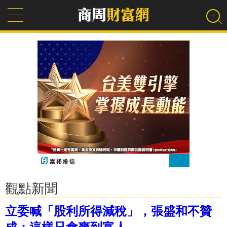
觀點新聞
立委喊「股利所得減稅」，張盛和不贊