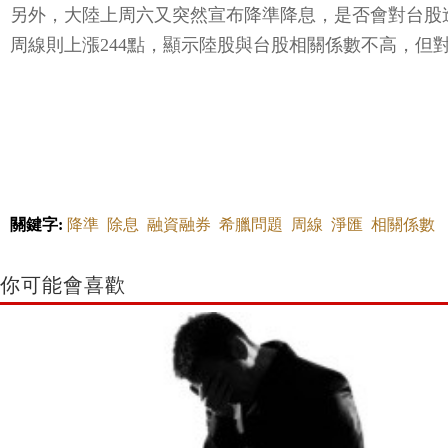
另外，大陸上周六又突然宣布降準降息，是否會對台股造
周線則上漲244點，顯示陸股與台股相關係數不高，但
關鍵字:
降準
除息
融資融券
希臘問題
周線
淨匯
相關係數
你可能會喜歡