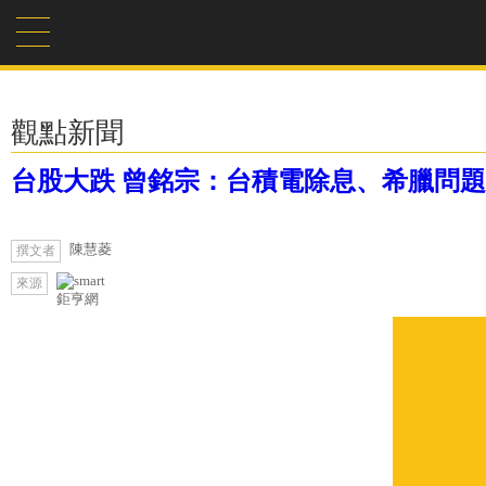
觀點新聞
台股大跌 曾銘宗：台積電除息、希臘問
陳慧菱
撰文者
來源
鉅亨網