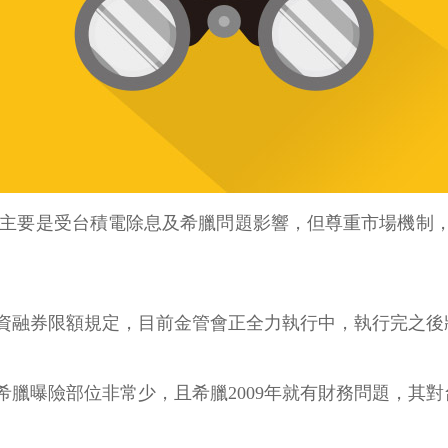
示，主要是受台積電除息及希臘問題影響，但尊重市場機制
資融券限額規定，目前金管會正全力執行中，執行完之後
臘曝險部位非常少，且希臘2009年就有財務問題，其