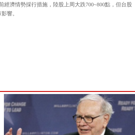
濟情勢採行措施，陸股上周大跌700~800點，但台股
市影響。