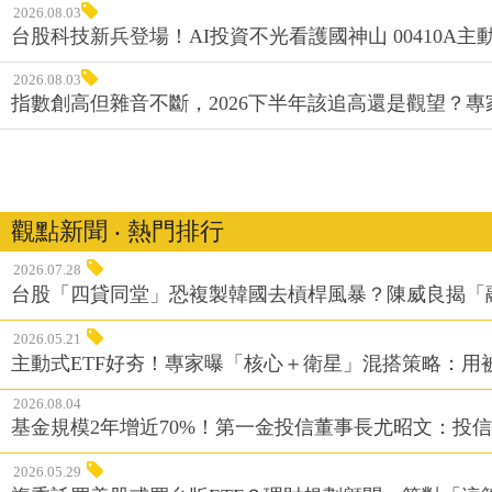
2026.08.03
台股科技新兵登場！AI投資不光看護國神山 00410A主動
2026.08.03
指數創高但雜音不斷，2026下半年該追高還是觀望？
觀點新聞 ‧ 熱門排行
2026.07.28
台股「四貸同堂」恐複製韓國去槓桿風暴？陳威良揭「
2026.05.21
主動式ETF好夯！專家曝「核心＋衛星」混搭策略：用
2026.08.04
基金規模2年增近70%！第一金投信董事長尤昭文：投
2026.05.29