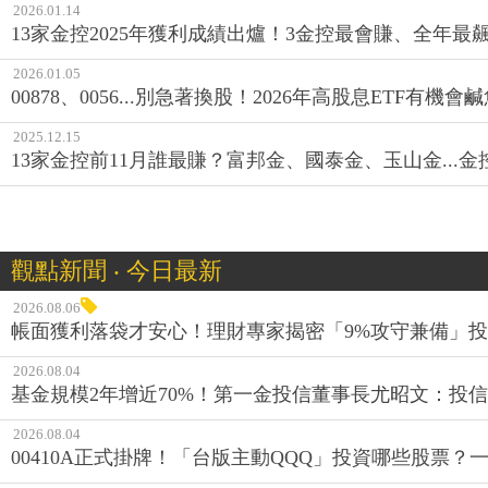
2026.01.14
13家金控2025年獲利成績出爐！3金控最會賺、全年
2026.01.05
00878、0056...別急著換股！2026年高股息ETF有
2025.12.15
13家金控前11月誰最賺？富邦金、國泰金、玉山金...金
觀點新聞 ‧ 今日最新
2026.08.06
帳面獲利落袋才安心！理財專家揭密「9%攻守兼備」投資
2026.08.04
基金規模2年增近70%！第一金投信董事長尤昭文：投
2026.08.04
00410A正式掛牌！「台版主動QQQ」投資哪些股票？