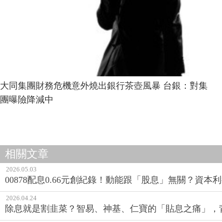
大同集團財務危機意外燒出銀行茶壺風暴 台銀：對集
團曝險降減中
相關文章
2026.05.03
00878配息0.66元創紀錄！動能跟「股息」無關？資本
2026.04.24
除息就是割韭菜？智易、神基、仁寶的「貼息之痛」，