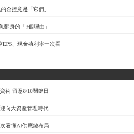
最飆的金控竟是「它們」
機會鹹魚翻身的「3個理由」
控EPS、現金殖利率一次看
術 留意8/10關鍵日
信迎向大資產管理時代
一次看懂AI供應鏈布局