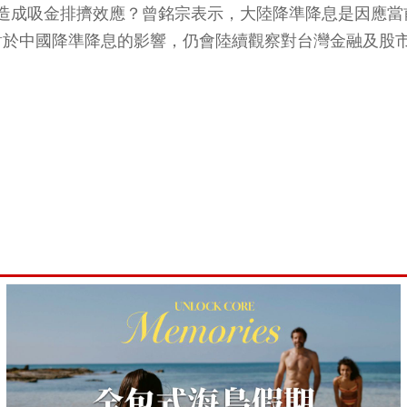
成吸金排擠效應？曾銘宗表示，大陸降準降息是因應當前經
對於中國降準降息的影響，仍會陸續觀察對台灣金融及股