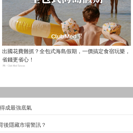
出國花費難抓？全包式海島假期，一價搞定食宿玩樂，
省錢更省心！
PR・Club Med Taiwan
利得成最強底氣
背後隱藏市場警訊？