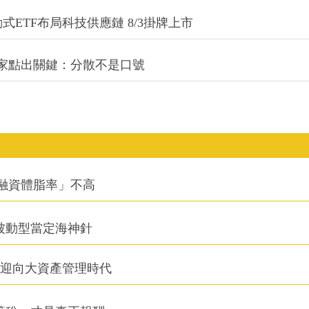
式ETF布局科技供應鏈 8/3掛牌上市
專家點出關鍵：分散不是口號
融資體脂率」不高
被動型當定海神針
信迎向大資產管理時代