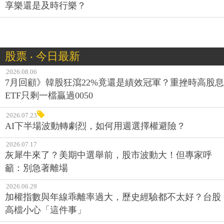
享樂還是及時行樂？
股票 ‧ 今日最新
2026.08.06
7月回顧》韓股狂瀉22%竟還是績效冠軍？重挫時高股息
ETF只剩一檔贏過0050
2026.07.23
AI下半場波動轉劇烈，如何用週選擇權避險？
2026.07.17
灰犀牛來了？美期中選舉前，股市波動大！但專家呼
籲：別急著離場
2026.06.29
加權指數與年線乖離率過大，歷史經驗都不太好？台股
高檔小心「這件事」