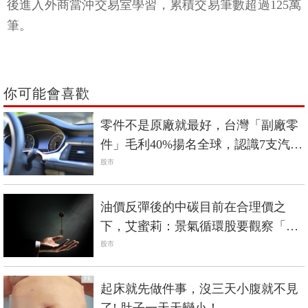
後進入外商當沖交易室學習，累積交易筆數超過125萬
筆。
你可能會喜歡
零件不是原廠就最好，台灣「副廠零
件」毛利40%揚名全球，認識7支汽車
零組件股
股市
油價反彈後的中碳目前在合理價之
下，艾蜜莉：景氣循環股要觀察「這
項變因」才能進場
股市
PR
起床就先做件事，沒三天小腹就不見
了! 肚子一天天變小！