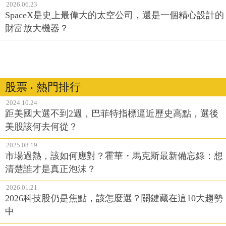
2026.06.23
SpaceX是史上最偉大的太空公司，還是一個精心設計的
財富放大機器？
股票 ‧ 熱門排行
2024.10.24
距美國大選不到2週，巴菲特指標逼近歷史高點，選後
美股該何去何從？
2025.08.19
市場過熱，該如何應對？霍華・馬克斯最新備忘錄：想
清楚誰才是真正泡沫？
2026.01.21
2026科技股仍是焦點，該怎麼選？關鍵藏在這10大趨勢
中