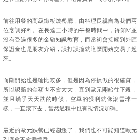
前往用餐的高級鐵板燒餐廳，由料理長親自為我們兩
位烹調好料。在長達三小時的午餐時間中，得知M並
沒有受過很多的金融知識教育，而當初會接觸到外匯
保證金也是朋友介紹，誤打誤撞就這麼開始交易了起
來。
而剛開始也是輸比較多，但是因為停損做的很確實，
所以認賠的金額也不會太大，直到歐元開始往下殺，
並且幾乎天天跌的時候，空單的獲利就像滾雪球一
樣，一直滾下去，當然過程中也有視情況加碼。
最近的歐元跌勢已經趨緩了，我們也不可能知道歐元
到底會不會繼續跌。