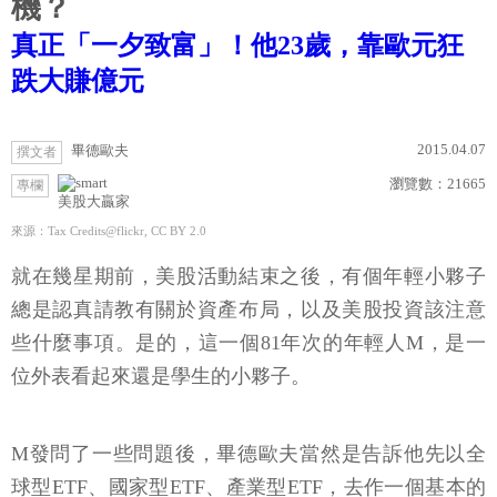
機？
真正「一夕致富」！他23歲，靠歐元狂
跌大賺億元
2015.04.07
畢德歐夫
撰文者
瀏覽數：
21665
專欄
美股大贏家
來源：Tax Credits@flickr, CC BY 2.0
就在幾星期前，美股活動結束之後，有個年輕小夥子
總是認真請教有關於資產布局，以及美股投資該注意
些什麼事項。是的，這一個81年次的年輕人M，是一
位外表看起來還是學生的小夥子。
M發問了一些問題後，畢德歐夫當然是告訴他先以全
球型ETF、國家型ETF、產業型ETF，去作一個基本的