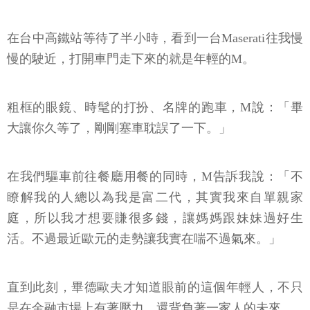
在台中高鐵站等待了半小時，看到一台Maserati往我慢
慢的駛近，打開車門走下來的就是年輕的M。
粗框的眼鏡、時髦的打扮、名牌的跑車，M說：「畢
大讓你久等了，剛剛塞車耽誤了一下。」
在我們驅車前往餐廳用餐的同時，M告訴我說：「不
瞭解我的人總以為我是富二代，其實我來自單親家
庭，所以我才想要賺很多錢，讓媽媽跟妹妹過好生
活。不過最近歐元的走勢讓我實在喘不過氣來。」
直到此刻，畢德歐夫才知道眼前的這個年輕人，不只
是在金融市場上有著壓力，還背負著一家人的未來。