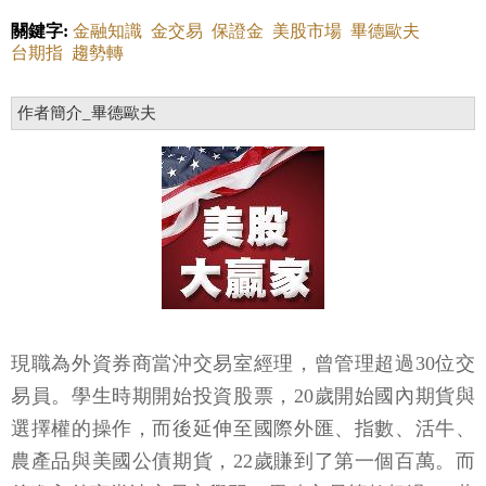
關鍵字:
金融知識
金交易
保證金
美股市場
畢德歐夫
台期指
趨勢轉
作者簡介_畢德歐夫
現職為外資券商當沖交易室經理，曾管理超過30位交
易員。學生時期開始投資股票，20歲開始國內期貨與
選擇權的操作，而後延伸至國際外匯、指數、活牛、
農產品與美國公債期貨，22歲賺到了第一個百萬。而