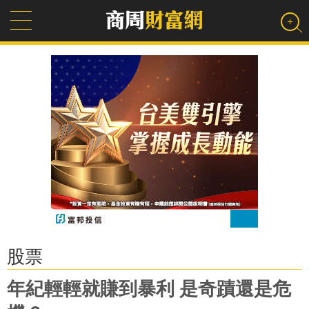
股票
年紀輕輕就賺到暴利 是奇蹟還是危