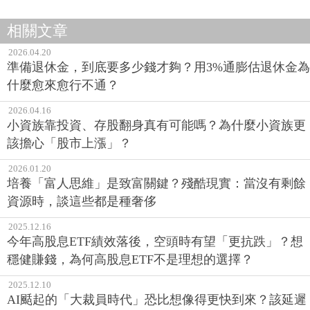
相關文章
2026.04.20
準備退休金，到底要多少錢才夠？用3%通膨估退休金為
什麼愈來愈行不通？
2026.04.16
小資族靠投資、存股翻身真有可能嗎？為什麼小資族更
該擔心「股市上漲」？
2026.01.20
培養「富人思維」是致富關鍵？殘酷現實：當沒有剩餘
資源時，談這些都是種奢侈
2025.12.16
今年高股息ETF績效落後，空頭時有望「更抗跌」？想
穩健賺錢，為何高股息ETF不是理想的選擇？
2025.12.10
AI颳起的「大裁員時代」恐比想像得更快到來？該延遲