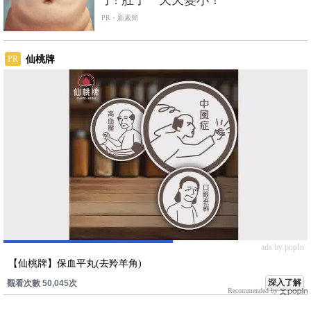
PR・新素簡
仙桃牌
PR
ads by popIn
【仙桃牌】保血平丸(去羚羊角)
深入了解
觀看次數 50,045次
Recommended by