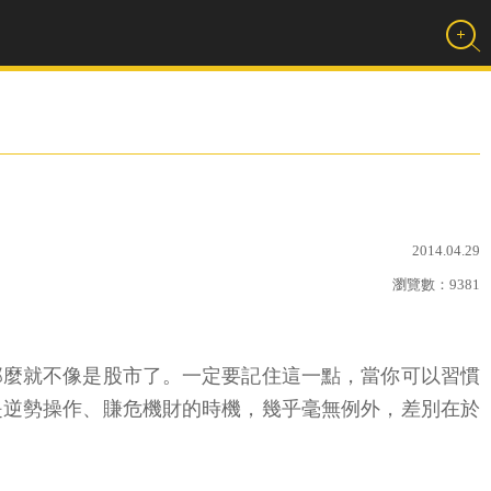
2014.04.29
瀏覽數：
9381
那麼就不像是股市了。一定要記住這一點，當你可以習慣
是逆勢操作、賺危機財的時機，幾乎毫無例外，差別在於