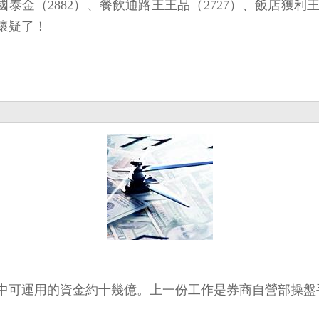
龍頭國泰金（2882）、餐飲通路王王品（2727）、飯店
懷疑了！
中可運用的資金約十幾億。上一份工作是券商自營部操盤