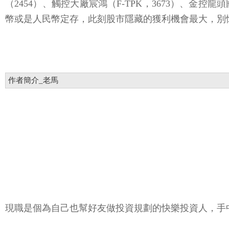
（2454）、觸控大廠宸鴻（F-TPK，3673）、金控
幣或是人民幣定存，此刻股市隱藏的獲利機會最大，別
作者簡介_老馬
現職是個為自己也幫好友做投資規劃的快樂投資人，手