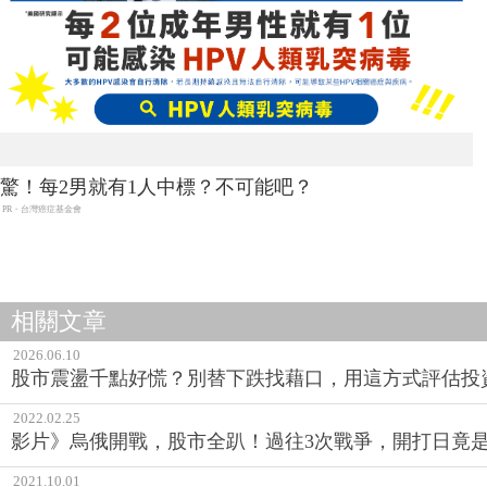
驚！每2男就有1人中標？不可能吧？
PR・台灣癌症基金會
相關文章
2026.06.10
股市震盪千點好慌？別替下跌找藉口，用這方式評估投
2022.02.25
影片》烏俄開戰，股市全趴！過往3次戰爭，開打日竟
2021.10.01