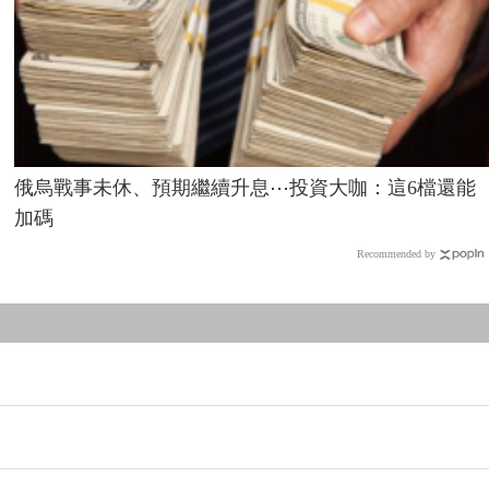
俄烏戰事未休、預期繼續升息⋯投資大咖：這6檔還能
加碼
Recommended by