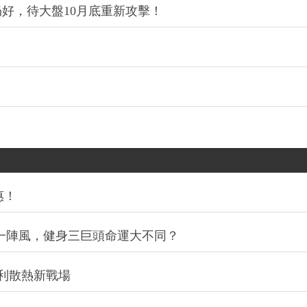
好，待大盤10月底重新攻擊！
惠！
同一陣風，健身三巨頭命運大不同？
利散熱新戰場