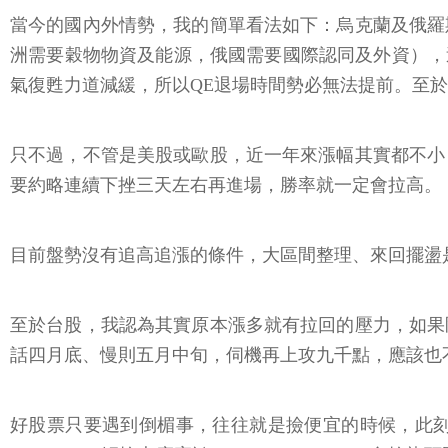
當今的國內外情勢，我的簡單看法如下：烏克蘭及俄羅
洲需要穀物物資及能源，俄國需要國際認同及外資），
氣復甦力道減緩，所以QE退場時間勢必無法提前。至
只不過，不管是美股或歐股，近一年來漲幅其實都不小
要約略連續下挫三天左右再進場，勝率就一定會拉高。
目前盤勢沒有追高追漲的條件，大區間整理、來回擺盪
至於台股，我認為其實原本漲多就有拉回的壓力，如果
話四月底、慢則五月中旬，伺機再上攻九千點，應該也
好股票只要遇到倒楣事，往往就是撿便宜的時候，此刻