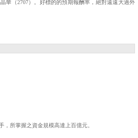
獲利王晶華（2707）。好標的的預期報酬率，絕對遠遠大過外
手，所掌握之資金規模高達上百億元。