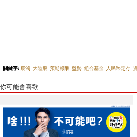
關鍵字:
宸鴻
大陸股
預期報酬
盤勢
組合基金
人民幣定存
你可能會喜歡