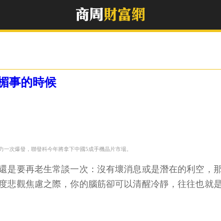
楣事的時候
力一次爆發，聯發科今年將拿下中國5成手機晶片市場。
還是要再老生常談一次：沒有壞消息或是潛在的利空，
度悲觀焦慮之際，你的腦筋卻可以清醒冷靜，往往也就