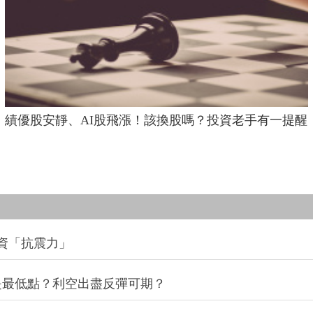
績優股安靜、AI股飛漲！該換股嗎？投資老手有一提醒
資「抗震力」
是最低點？利空出盡反彈可期？