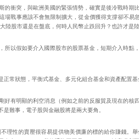
斯的衝突，與歐洲美國的緊張情勢，確實是後冷戰時期
這場戰事應該不會無限制擴大，從金價獲得支撐卻不易急
於大陸股市還是在盤底，何時人民幣止跌回升？也許才是
，所以假如要介入國際股市的股票基金，短期介入時點
是正常狀態，平衡式基金、多元化組合基金和資產配置基
剛好有明顯的利空消息（例如之前的反服貿及現在的核
不是難事，電子股與金融股將是兩大要角。
不理性的賣壓很容易提供物美價廉的標的給你賺錢。舉例來