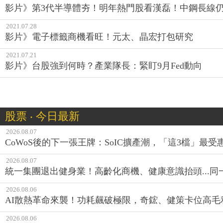
影片》第3代半導體夯！明年熱門股看漢磊！中鋼長線仍
2021.07.28
影片》電子標籤商機看旺！元太、晶宏打包研究
2021.07.21
影片》台股強到何時？產業隊長：緊盯9月Fed動向
股票 ‧ 今日最新
2026.08.07
CoWoS後的下一張王牌：SoIC擴產潮，「這3檔」最受
2026.08.07
統一集團退出健身業！高齡化商機、健康意識抬頭...
2026.08.06
AI散熱革命來襲！功耗飆破極限，奇鋐、健策卡位高毛
2026.08.06