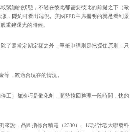
比較緊繃的狀態，不過在彼此都需要彼此的前提之下（歐
漲，隱約可看出端倪。美國FED主席擺明的就是看到景
陸股重建曙光的時候。
，除了照常定期定額之外，單筆申購則是把握住原則：只
金等，較適合現在的情況。
四停工）都湊巧是催化劑，順勢拉回整理一段時間，快的
說，晶圓指標台積電（2330）、IC設計老大聯發科