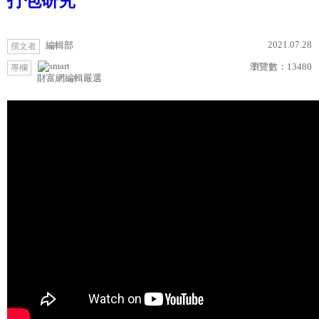
打包研究
2021.07.28
編輯部
撰文者
瀏覽數：
13480
專欄
財富網編輯嚴選