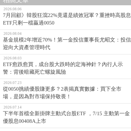
2026.08.06
7月回顧》韓股狂瀉22%竟還是績效冠軍？重挫時高股息
ETF只剩一檔贏過0050
2026.08.04
基金規模2年增近70%！第一金投信董事長尤昭文：投信
迎向大資產管理時代
2026.08.03
ETF愈跌愈買，成台股大跌時的定海神針？內行人示
警：背後暗藏死亡螺旋風險
2026.07.23
從0050挑績優股賺更多？2表揭真實數據：買下全市
場，是因為對市場保持敬畏！
2026.07.14
下半年首檔全新掛牌主動式台股ETF ，7/15 主動第一金
優股息00408A上市