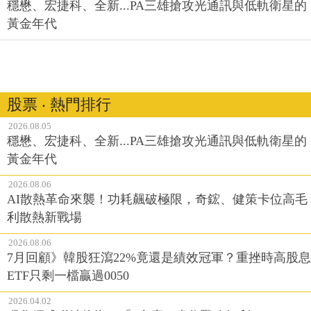
穩懋、宏捷科、全新...PA三雄搶攻光通訊與低軌衛星的
黃金年代
股票 ‧ 熱門排行
2026.08.05
穩懋、宏捷科、全新...PA三雄搶攻光通訊與低軌衛星的
黃金年代
2026.08.06
AI散熱革命來襲！功耗飆破極限，奇鋐、健策卡位高毛
利散熱新戰場
2026.08.06
7月回顧》韓股狂瀉22%竟還是績效冠軍？重挫時高股息
ETF只剩一檔贏過0050
2026.04.02