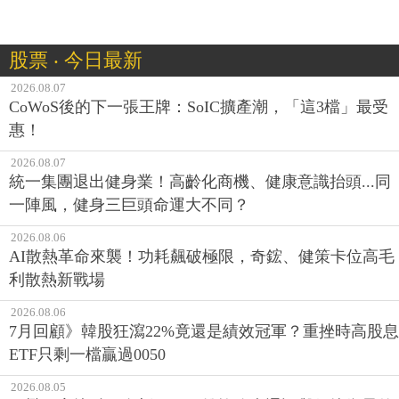
股票 ‧ 今日最新
2026.08.07
CoWoS後的下一張王牌：SoIC擴產潮，「這3檔」最受
惠！
2026.08.07
統一集團退出健身業！高齡化商機、健康意識抬頭...同
一陣風，健身三巨頭命運大不同？
2026.08.06
AI散熱革命來襲！功耗飆破極限，奇鋐、健策卡位高毛
利散熱新戰場
2026.08.06
7月回顧》韓股狂瀉22%竟還是績效冠軍？重挫時高股息
ETF只剩一檔贏過0050
2026.08.05