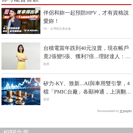
PR
伴侶和妳一起預防HPV，才有資格說
愛妳！
PR・台灣癌症基金會
台積電當年跌到40元沒賣，現在帳戶
竟2張變5張、獲利7倍...理財達人：個
股賺5倍以上通常只有2種情況
股票
矽力-KY、致新...AI與車用雙引擎，4
檔「PMIC台廠」各顯神通，上演翻身
戰
股票
Recommended by
相關文章