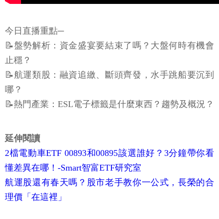
今日直播重點─
📝盤勢解析：資金盛宴要結束了嗎？大盤何時有機會
止穩？
📝航運類股：融資追繳、斷頭齊發，水手跳船要沉到
哪？
📝熱門產業：ESL電子標籤是什麼東西？趨勢及概況？
延伸閱讀
2檔電動車ETF 00893和00895該選誰好？3分鐘帶你看
懂差異在哪！-Smart智富ETF研究室
航運股還有春天嗎？股市老手教你一公式，長榮的合
理價「在這裡」