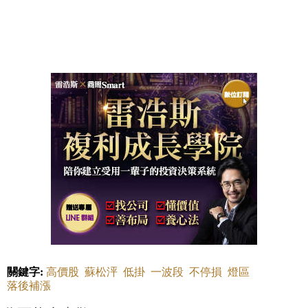
關鍵字:
高價股
蘇松泙
低掛
一波段
不停損
燈區
落後補漲