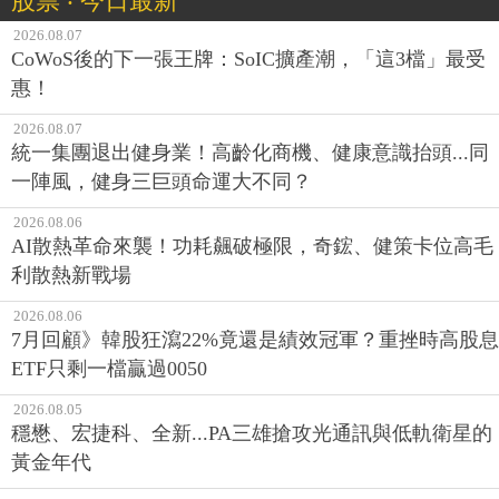
股票 ‧ 今日最新
2026.08.07
CoWoS後的下一張王牌：SoIC擴產潮，「這3檔」最受
惠！
2026.08.07
統一集團退出健身業！高齡化商機、健康意識抬頭...同
一陣風，健身三巨頭命運大不同？
2026.08.06
AI散熱革命來襲！功耗飆破極限，奇鋐、健策卡位高毛
利散熱新戰場
2026.08.06
7月回顧》韓股狂瀉22%竟還是績效冠軍？重挫時高股息
ETF只剩一檔贏過0050
2026.08.05
穩懋、宏捷科、全新...PA三雄搶攻光通訊與低軌衛星的
黃金年代