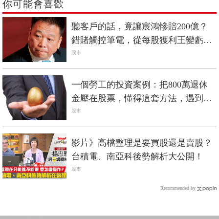
你可能會喜歡
聽客戶的話，竟讓宸鴻慘賠200億？
錯賭觸控筆電，從每股獲利王變虧損
王
股市
一個勞工的投資案例：把800萬退休
金壓在股票，懂得這套方法，遇到股
災還倒賺200萬
股市
影片》高檔整理是要買股還是賣股？
台積電、南亞科後勢解析大公開！
股市
Recommended by