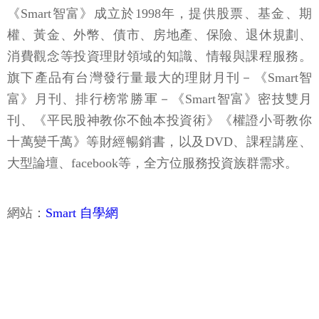
《Smart智富》成立於1998年，提供股票、基金、期
權、黃金、外幣、債市、房地產、保險、退休規劃、
消費觀念等投資理財領域的知識、情報與課程服務。
旗下產品有台灣發行量最大的理財月刊－《Smart智
富》月刊、排行榜常勝軍－《Smart智富》密技雙月
刊、《平民股神教你不蝕本投資術》《權證小哥教你
十萬變千萬》等財經暢銷書，以及DVD、課程講座、
大型論壇、facebook等，全方位服務投資族群需求。
網站：
Smart 自學網