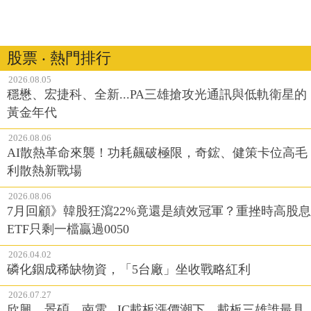
股票 ‧ 熱門排行
2026.08.05
穩懋、宏捷科、全新...PA三雄搶攻光通訊與低軌衛星的
黃金年代
2026.08.06
AI散熱革命來襲！功耗飆破極限，奇鋐、健策卡位高毛
利散熱新戰場
2026.08.06
7月回顧》韓股狂瀉22%竟還是績效冠軍？重挫時高股息
ETF只剩一檔贏過0050
2026.04.02
磷化銦成稀缺物資，「5台廠」坐收戰略紅利
2026.07.27
欣興、景碩、南電...IC載板漲價潮下，載板三雄誰最具