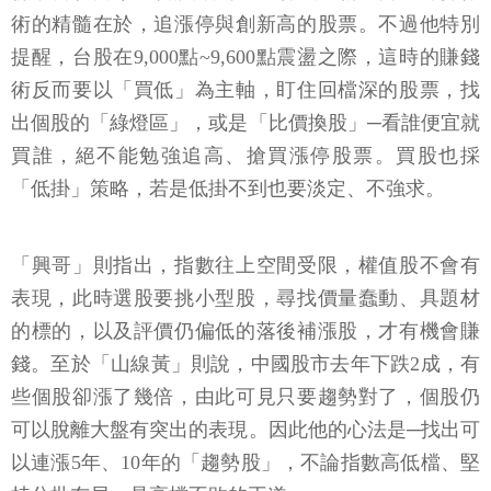
術的精髓在於，追漲停與創新高的股票。不過他特別
提醒，台股在9,000點~9,600點震盪之際，這時的賺錢
術反而要以「買低」為主軸，盯住回檔深的股票，找
出個股的「綠燈區」，或是「比價換股」─看誰便宜就
買誰，絕不能勉強追高、搶買漲停股票。買股也採
「低掛」策略，若是低掛不到也要淡定、不強求。
「興哥」則指出，指數往上空間受限，權值股不會有
表現，此時選股要挑小型股，尋找價量蠢動、具題材
的標的，以及評價仍偏低的落後補漲股，才有機會賺
錢。至於「山線黃」則說，中國股市去年下跌2成，有
些個股卻漲了幾倍，由此可見只要趨勢對了，個股仍
可以脫離大盤有突出的表現。因此他的心法是─找出可
以連漲5年、10年的「趨勢股」，不論指數高低檔、堅