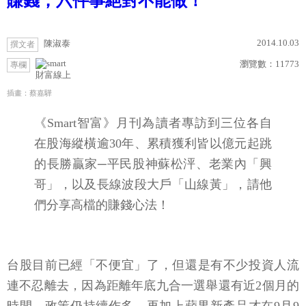
賺錢，六件事絕對不能做！
2014.10.03
陳淑泰
撰文者
瀏覽數：
11773
專欄
財富線上
插畫：蔡嘉驊
《Smart智富》月刊為讀者專訪到三位各自
在股海縱橫逾30年、累積獲利皆以億元起跳
的長勝贏家─平民股神蘇松泙、老業內「興
哥」，以及長線波段大戶「山線黃」，請他
們分享高檔的賺錢心法！
台股目前已經「不便宜」了，但還是有不少投資人流
連不忍離去，因為距離年底九合一選舉還有近2個月的