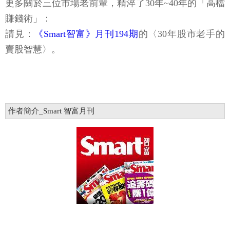
更多關於三位市場老前輩，精淬了30年~40年的「高檔
賺錢術」：
請見：
《Smart智富》月刊194期
的〈30年股市老手的
賣股智慧〉。
作者簡介_Smart 智富月刊