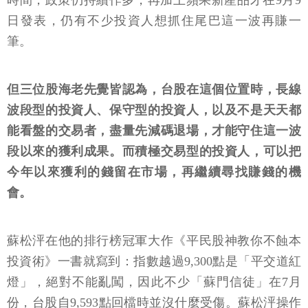
時間，政策仍持續作多，再加上蘋果新產品才在9月9
日發表，仍有不少投資人想抓住尾巴這一波再賺一
筆。
但三位股海老先覺皆認為，台股在這個位置時，長線
波段型的投資人、保守型的投資人，以及不是天天都
能看盤的交易者，盡量先減碼退場，才能守住這一波
段以來的獲利成果。而積極交易型的投資人，可以把
今年以來獲利的錢留在市場，再繼續尋找賺錢的機
會。
蘇松泙在他的排行榜冠軍大作《平民股神教你不蝕本
投資術》一書就寫到：指數越過9,300點是「平交道紅
燈」，絕對不能亂闖，因此不少「蘇門信徒」在7月
份，台股自9,593點回檔時並沒什麼受傷。蘇松泙操作