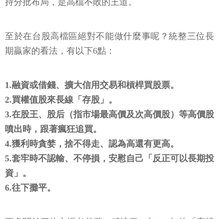
持分批布局，是高檔不敗的王道。
至於在台股高檔區絕對不能做什麼事呢？統整三位長
期贏家的看法，有以下6點：
1.融資或借錢、擴大信用交易和槓桿買股票。
2.買權值股來長線「存股」。
3.在股王、股后（指市場最高價及次高價股）等高價股
噴出時，跟著瘋狂追買。
4.獲利時貪婪，捨不得走、認為高還有更高。
5.套牢時不認輸、不停損，安慰自己「反正可以長期投
資」。
6.往下攤平。