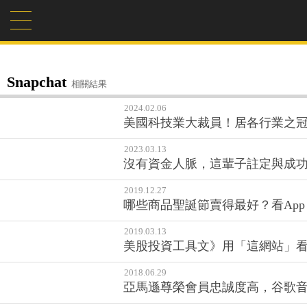
Snapchat
相關結果
2024.02.06
美國科技業大裁員！居各行業之
2023.03.13
沒有資金人脈，這輩子註定與成
2019.12.27
哪些商品聖誕節賣得最好？看App S
2019.03.13
美股投資工具文》用「這網站」看
2018.06.29
亞馬遜尊榮會員忠誠度高，谷歌