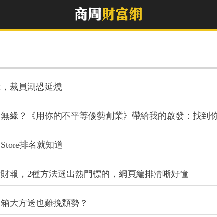
冠，裁員潮恐延燒
功無緣？《用你的不平等優勢創業》帶給我的啟發：找到
tore排名就知道
財報，2種方法選出熱門標的，網頁編排清晰好懂
音箱大方送也難挽頹勢？