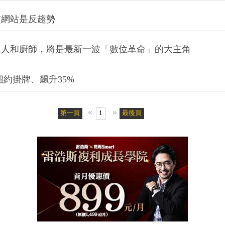
一個華裔創投家，身價一夕暴漲4千倍
交網站是反趨勢
工人和廚師，將是最新一波「數位革命」的大主角
紐約掛牌、飆升35%
«
»
第一頁
1
最後頁