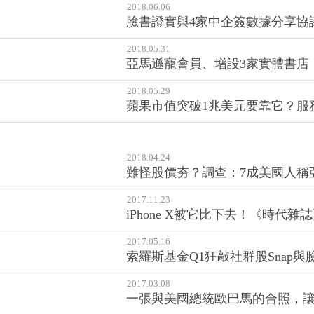
2018.06.06
臉書證實與4家中企簽數據分享協
2018.05.31
亞馬遜寵會員、增設3家實體書店
2018.05.29
蘋果市值突破1兆美元要靠它？服務幾
2018.04.24
難怪股價夯？調查：7成美國人稱
2017.11.23
iPhone X被它比下去！《時代雜誌
2017.05.16
索羅斯基金Q1狂敲社群股Snap