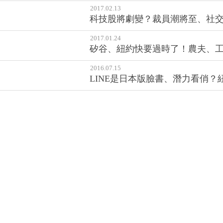
2017.03.08
一張與美國總統歐巴馬的合照，讓
2017.02.13
科技股將劇變？裁員潮將至、社
2017.01.24
矽谷、紐約快要過時了！農夫、
2016.07.15
LINE是日本版臉書、潛力看俏？