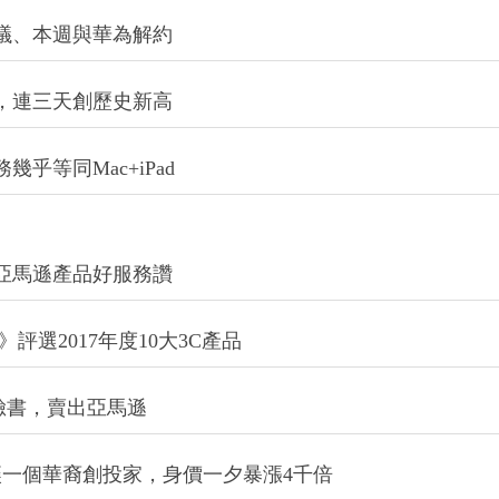
議、本週與華為解約
，連三天創歷史新高
乎等同Mac+iPad
亞馬遜產品好服務讚
》評選2017年度10大3C產品
與臉書，賣出亞馬遜