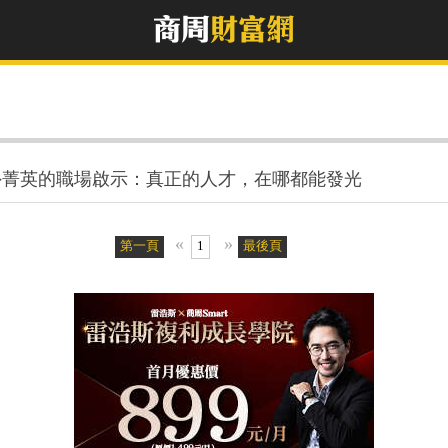
外菁英的職場啟示：真正的人才，在哪都能發光
«
»
第一頁
1
最後頁