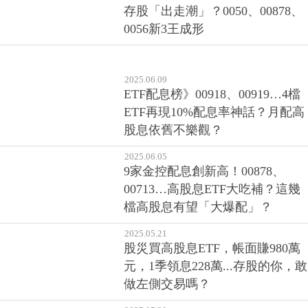
存股「出走潮」？0050、00878、
0056新3王成形
2025.06.09
ETF配息榜》00918、00919…4檔
ETF再現10%配息率神話？月配高
股息依舊不樂觀？
2025.06.05
9家金控配息創新高！00878、
00713…高股息ETF大吃補？這幾
檔高股息有望「大爆配」？
2025.05.21
股災買高股息ETF，帳面賺980萬
元，1季領息228萬...存股的你，敢
做左側交易嗎？