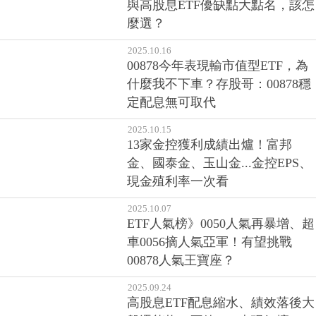
與高股息ETF優缺點大點名，該怎
麼選？
2025.10.16
00878今年表現輸市值型ETF，為
什麼我不下車？存股哥：00878穩
定配息無可取代
2025.10.15
13家金控獲利成績出爐！富邦
金、國泰金、玉山金...金控EPS、
現金殖利率一次看
2025.10.07
ETF人氣榜》0050人氣再暴增、超
車0056摘人氣亞軍！有望挑戰
00878人氣王寶座？
2025.09.24
高股息ETF配息縮水、績效落後大