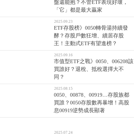
盤還能抱？不管ETF表現好壞，
「它」都是最大贏家
2025.09.23
ETF存股榜》0050轉骨湯持續發
酵？存股戶數狂增、續居存股
王！主動式ETF有望進榜？
2025.09.16
市值型ETF之戰》0050、006208該
買誰好？退稅、抵稅選擇大不
同？
2025.08.15
0050、00878、00919…存股族都
買誰？0050存股數再暴增！高股
息00919逆勢成長顯著
2025.07.24