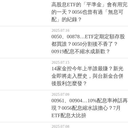
高股息ETF的「平準金」會有用完
的一天？0056也曾有過「無息可
配」的紀錄？
2025.07.16
0050、00878…ETF定期定額存股
都買誰？0050分割後不香了？
00919配息不縮水成新歡？
2025.07.15
14家金控今年上半誰最賺？新光
金即將走入歷史，與台新金合併
後股利怎麼發？
2025.07.09
00961、00904…10%配息率神話再
現？0056配息縮水該擔心？7月
ETF配息大比拚
2025.07.08