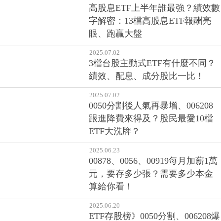
高股息ETF上半年誰最強？績效數
字解密：13檔高股息ETF報酬亮
眼、跑贏大盤
2025.07.02
3檔台股主動式ETF有什麼不同？
績效、配息、成分股比一比！
2025.07.02
0050分割後人氣再暴增、006208
跟進降費來得及？股民最愛10檔
ETF大洗牌？
2025.06.23
00878、0056、00919每月加薪1萬
元，要存多少張？需要多少本金
算給你看！
2025.06.20
ETF存股榜》0050分割、006208爆