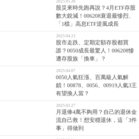
2025.05.20
股災來時先跑再說？4月ETF存股
數大銳減！006208衰退最慘烈、
「1檔」高息ETF逆風成長
2025.04.23
股市走跌、定期定額存股都買
誰？0050成長最驚人！006208慘
遭存股族「換車」？
2025.04.07
0050人氣狂漲、百萬級人氣解
鎖！00878、0056、00919人氣3王
有望換人當？
2025.03.27
月退俸4萬不夠用？自己的退休金
流自己救！想安穩退休，這「3件
事」得做到