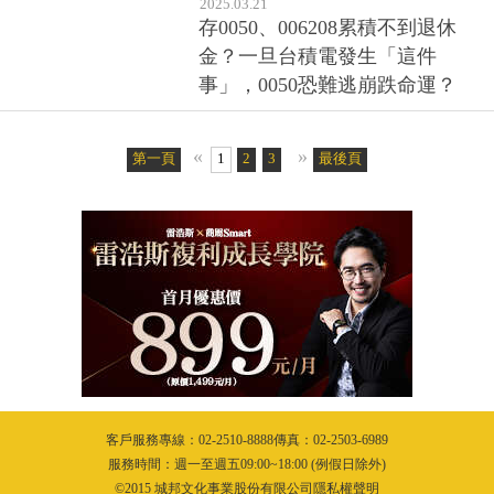
2025.03.21
存0050、006208累積不到退休
金？一旦台積電發生「這件
事」，0050恐難逃崩跌命運？
«
»
第一頁
1
2
3
4
5
最後頁
6
客戶服務專線：02-2510-8888傳真：02-2503-6989
服務時間：週一至週五09:00~18:00 (例假日除外)
©2015 城邦文化事業股份有限公司隱私權聲明