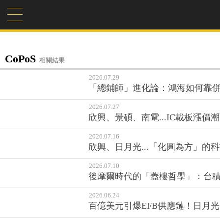
CoPoS
相關結果
2026.07.29
「總鋪師」進化論：鴻海如何靠併
2026.07.27
欣興、景碩、南電...IC載板漲
2026.07.16
欣興、日月光...「化圓為方」的科
2026.07.10
後摩爾時代的「蓋樓哲學」：台積電
2026.06.24
百億美元引爆EFB供應鏈！日月光