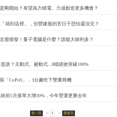
兆只是剛開始？有望為力積電、力成創造更多機會？
說「就到這裡」，但營建股的苦日子恐怕還沒完？
腦概念股噴發！量子電腦是什麼？誰能大啖利多？
強ETF是誰？主動式、被動式...8檔績效突破100%
裝「CoPoS」，3台廠吃下雙重商機
統前5月接單大增30%，今年營運更勝去年
«
»
第一頁
1
最後頁