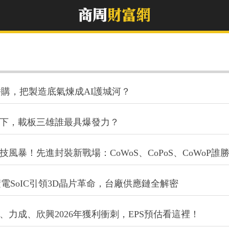
購，把製造底氣煉成AI護城河？
價潮下，載板三雄誰最具爆發力？
技風暴！先進封裝新戰場：CoWoS、CoPoS、CoWoP誰
SoIC引領3D晶片革命，台廠供應鏈全解密
、力成、欣興2026年獲利衝刺，EPS預估看這裡！