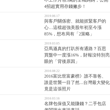
保獲利
2019.12.24
不工作月領3萬的全職媽媽，公開
4招超實用存錢撇步！
2019.06.17
與客戶關係密、就能抓緊客戶的
心…這檔超強美股年初至今漲
85%，想布局有「2策略」
2019.03.05
亞馬遜真的打趴所有通路？百思
買盤中一度漲16%，財報沒特別亮
眼的「背後原因」
2016.08.22
2016富比世富豪榜》誰不靠爸、
誰是世襲一目了然...台灣最大變化