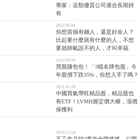
研究指出，全球主要家族企業股
價高於其他公司3.7%！國際投資
專家：這類優質公司適合長期持
有
2022.06.04
你想當個有錢人，還是好命人？
比起要什麼就有什麼的人，不想
要就帥氣說不的人，才叫幸福
2022.05.10
買股賺包包！「3檔名牌包股」今
年股價下跌35%，你想入手了嗎？
2021.01.28
中國買氣帶旺精品股，精品股也
有ETF！LVMH握定價大權，漲價