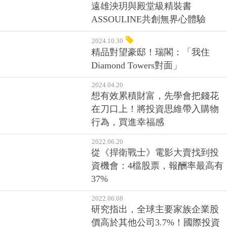
遠雄泱玥與殿堂級精裝書
ASSOULINE共創無界心體驗
2024.10.30
精品對望豪邸！瑞閣：「我住
Diamond Towers對面」
2024.04.20
想有效累積財富，先學會把錢花
在刀口上！將投資思維帶入購物
行為，買進幸福感
2022.06.20
從《捍衛戰士》電影大賣找到投
資機會：4檔股票，報酬率最高有
37%
2022.06.08