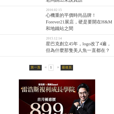
竟是這張照片
2016.03.16
名牌包保值又能賺錢？二手包店
老闆跳出來說真話
2016.02.15
心機重的平價時尚品牌！
Forever21展店，硬是要開在H&M
和地鐵站之間
2015.12.14
星巴克創立45年，logo改了4遍，
但為什麼那隻美人魚一直都在？
«
»
第一頁
1
最後頁