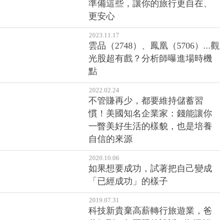
準備這些，讓你的旅行更自在、
更安心
2023.11.17
雲品（2748）、鳳凰（5706）...觀
光股超有戲？分析師曝進場時機
點
2022.02.24
不管賺再少，都要維持儲蓄習
慣！美國知名企業家：錢能讓你
一瞥美好生活的樣貌，也是培養
自信的來源
2020.10.06
如果想要成功，試著把自己變成
「已經成功」的樣子
2019.07.31
科技新貴棄高薪轉行旅遊業，爸