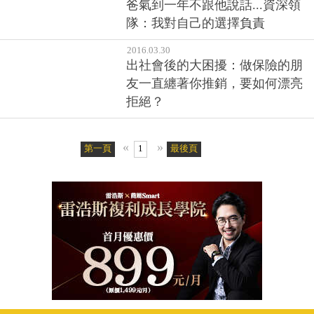
爸氣到一年不跟他說話...資深領
隊：我對自己的選擇負責
2016.03.30
出社會後的大困擾：做保險的朋
友一直纏著你推銷，要如何漂亮
拒絕？
«
»
第一頁
1
最後頁