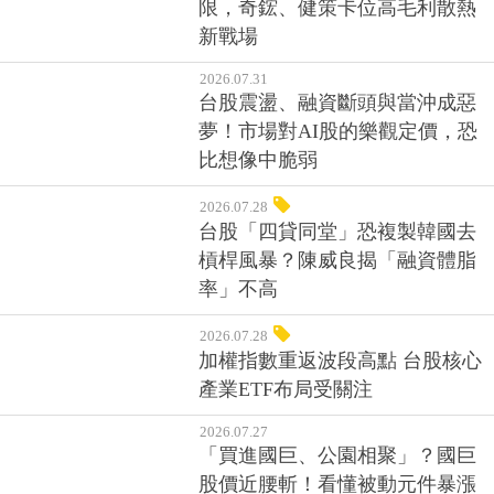
限，奇鋐、健策卡位高毛利散熱
新戰場
2026.07.31
台股震盪、融資斷頭與當沖成惡
夢！市場對AI股的樂觀定價，恐
比想像中脆弱
2026.07.28
台股「四貸同堂」恐複製韓國去
槓桿風暴？陳威良揭「融資體脂
率」不高
2026.07.28
加權指數重返波段高點 台股核心
產業ETF布局受關注
2026.07.27
「買進國巨、公園相聚」？國巨
股價近腰斬！看懂被動元件暴漲