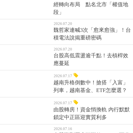
經轉向布局 點名北市「權值地
段」
2026.07.20
魏哲家連喊3次「愈來愈強」！台
積電法說揭重磅密碼
2026.07.20
台股高低震盪逾千點！去槓桿效
應蔓延
2026.07.17
越南升格倒數中！搶搭「入富」
列車，越南基金、ETF怎麼選？
2026.07.17
由股轉房！資金悄換軌 內行默默
鎖定中正區迎實質利多
2026.07.16