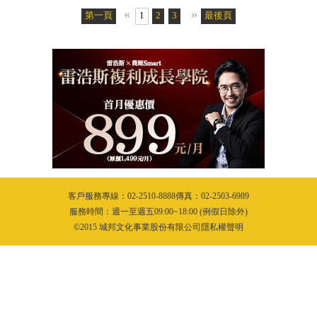
«
»
第一頁
1
2
3
4
5
最後頁
6
7
8
9
10
11
客戶服務專線：02-2510-8888傳真：02-2503-6989
服務時間：週一至週五09:00~18:00 (例假日除外)
©2015 城邦文化事業股份有限公司隱私權聲明