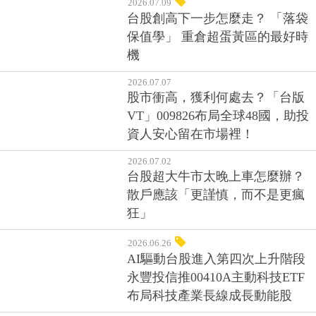
2026.07.09
台股創高下一步怎麼走？ 「落袋
保值學」 重倉超蛋黃區的最好時
機
2026.07.07
股市衝高，獲利何處去？「台版
VT」009826布局全球48國，助投
資人安心留在市場裡！
2026.07.02
台股超大牛市太晚上車怎麼辦？
散戶應該「更謹慎，而不是更瘋
狂」
2026.06.26
AI驅動台股進入第四次上升階段
永豐投信推00410A主動科技ETF
布局科技產業長線成長動能股