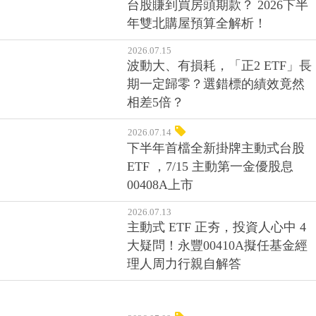
台股賺到買房頭期款？ 2026下半
年雙北購屋預算全解析！
2026.07.15
波動大、有損耗，「正2 ETF」長
期一定歸零？選錯標的績效竟然
相差5倍？
2026.07.14
下半年首檔全新掛牌主動式台股
ETF ，7/15 主動第一金優股息
00408A上市
2026.07.13
主動式 ETF 正夯，投資人心中 4
大疑問！永豐00410A擬任基金經
理人周力行親自解答