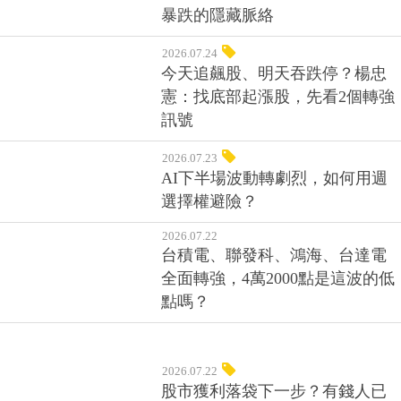
暴跌的隱藏脈絡
2026.07.24
今天追飆股、明天吞跌停？楊忠
憲：找底部起漲股，先看2個轉強
訊號
2026.07.23
AI下半場波動轉劇烈，如何用週
選擇權避險？
2026.07.22
台積電、聯發科、鴻海、台達電
全面轉強，4萬2000點是這波的低
點嗎？
2026.07.22
股市獲利落袋下一步？有錢人已