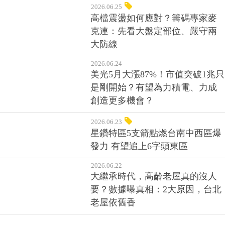
2026.06.25
高檔震盪如何應對？籌碼專家麥
克連：先看大盤定部位、嚴守兩
大防線
2026.06.24
美光5月大漲87%！市值突破1兆只
是剛開始？有望為力積電、力成
創造更多機會？
2026.06.23
星鑽特區5支箭點燃台南中西區爆
發力 有望追上6字頭東區
2026.06.22
大繼承時代，高齡老屋真的沒人
要？數據曝真相：2大原因，台北
老屋依舊香