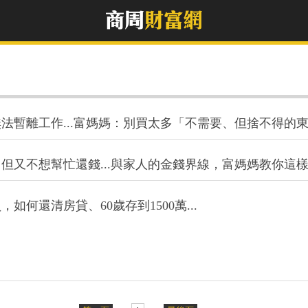
法暫離工作...富媽媽：別買太多「不需要、但捨不得的
但又不想幫忙還錢...與家人的金錢界線，富媽媽教你這
如何還清房貸、60歲存到1500萬...
«
»
第一頁
1
最後頁