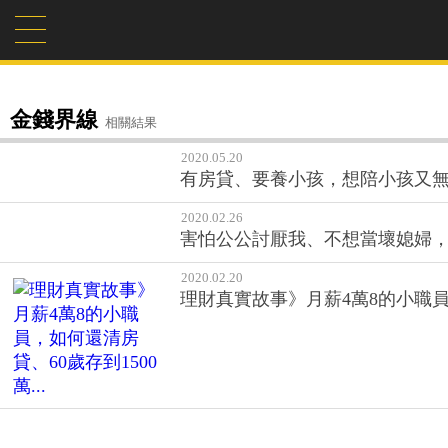
金錢界線
相關結果
2020.05.20
有房貸、要養小孩，想陪小孩又無
2020.02.26
害怕公公討厭我、不想當壞媳婦，
2020.02.20
理財真實故事》月薪4萬8的小職員，