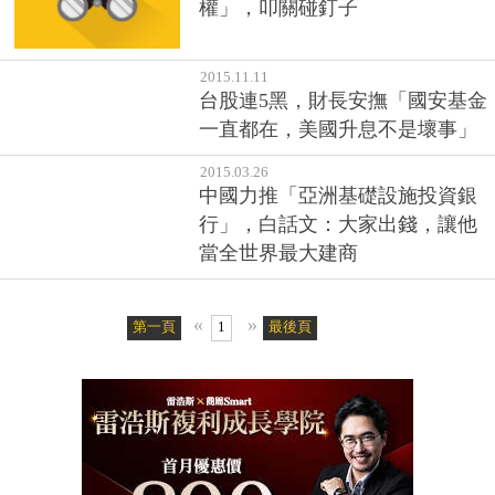
權」，叩關碰釘子
2015.11.11
台股連5黑，財長安撫「國安基金
一直都在，美國升息不是壞事」
2015.03.26
中國力推「亞洲基礎設施投資銀
行」，白話文：大家出錢，讓他
當全世界最大建商
«
»
第一頁
1
最後頁