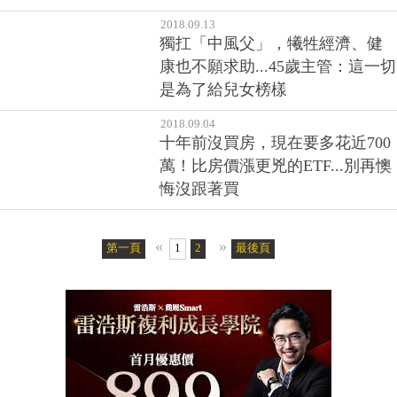
稅…」黑心業務話術別信，保險
不能幫你免稅！
2018.09.13
獨扛「中風父」，犧牲經濟、健
康也不願求助...45歲主管：這一切
是為了給兒女榜樣
2018.09.04
十年前沒買房，現在要多花近700
萬！比房價漲更兇的ETF...別再懊
悔沒跟著買
«
»
第一頁
1
2
最後頁