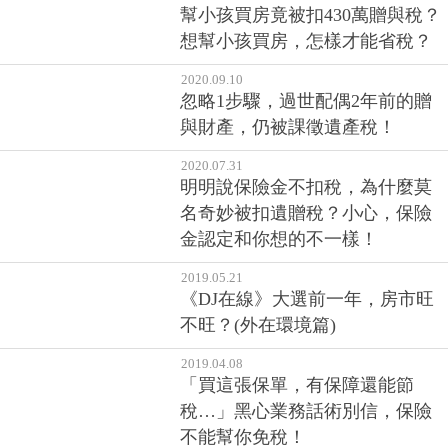
幫小孩買房竟被扣430萬贈與稅？
想幫小孩買房，怎樣才能省稅？
2020.09.10
忽略1步驟，過世配偶2年前的贈
與財產，仍被課徵遺產稅！
2020.07.31
明明說保險金不扣稅，為什麼莫
名奇妙被扣遺贈稅？小心，保險
金認定和你想的不一樣！
2019.05.21
《DJ在線》大選前一年，房市旺
不旺？(外在環境篇)
2019.04.08
「買這張保單，有保障還能節