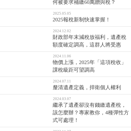
何被要求補繳60萬贈與稅？
2025.05.05
2025報稅新制快速掌握！
2024.12.02
財政部年末減稅放福利，遺產稅
額度確定調高，這群人將受惠
2024.11.06
物價上漲，2025年「這項稅收」
課稅級距可望調高
2024.07.11
釐清遺產定義，捍衛個人權利
2024.03.07
繼承了遺產卻沒有錢繳遺產稅，
該怎麼辦？專家教你，4種彈性方
式可處理！