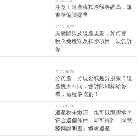
2023.11.27
注意！遺產稅扣除額將調高，規
畫準備請提早
2023.10.23
夫妻贈與及遺產規畫，如何節
稅？免稅額及扣除項目一次告訴
你
2023.06.20
分房產、分現金或是分股票？遺
產稅大不同，會計師細算給你
看，這種最吃虧！
2023.01.30
遺產稅未繳清，也可以辦繼承？
符合這個條件，即可得到「同意
移轉證明書」繼承遺產