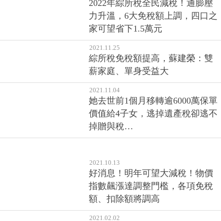
2022年綜所稅全民減稅！通膨壓
力升溫，6大免稅額上調，四口之
家可望省下1.5萬元
2021.11.25
綜所稅免稅額提高，蘇建榮：雙
薪家庭、單身受益大
2021.11.04
她去世前1個月移轉逾6000萬保單
價值給4子女，逃掉遺產稅卻逃不
掉贈與稅…
2021.10.13
好消息！明年可望大減稅！物價
指數飆漲達調整門檻，各項免稅
額、扣除額將調高
2021.02.02