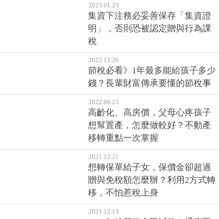
2023.01.23
集資下注務必妥善保存「集資證
明」，否則恐被認定贈與行為課
稅
2022.12.26
節稅必看》1年最多能給孩子多少
錢？長輩財富傳承要懂的節稅事
2022.06.23
高齡化、高房價，父母心疼孩子
想幫置產，怎麼做較好？不動產
移轉重點一次掌握
2021.12.21
想轉保單給子女，保價金卻超過
贈與免稅額怎麼辦？利用2方式轉
移，不怕惹稅上身
2021.12.13