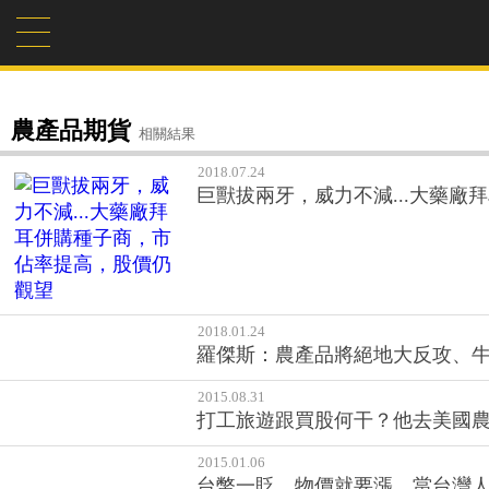
農產品期貨
相關結果
2018.07.24
巨獸拔兩牙，威力不減...大藥
2018.01.24
羅傑斯：農產品將絕地大反攻、
2015.08.31
打工旅遊跟買股何干？他去美國
2015.01.06
台幣一貶、物價就要漲，當台灣
2012.11.29
吃玉米不如投資玉米 真是這樣嗎