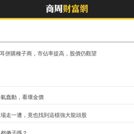
廠拜耳併購種子商，市佔率提高，股價仍觀望
牛氣蠢動，看壞金價
農場走一遭，竟也找到這檔強大龍頭股
人都傻子嗎？
？