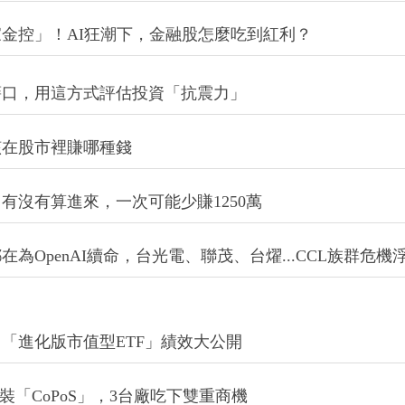
金控」！AI狂潮下，金融股怎麼吃到紅利？
藉口，用這方式評估投資「抗震力」
該在股市裡賺哪種錢
有沒有算進來，一次可能少賺1250萬
OpenAI續命，台光電、聯茂、台燿...CCL族群危機
何不同？「進化版市值型ETF」績效大公開
裝「CoPoS」，3台廠吃下雙重商機