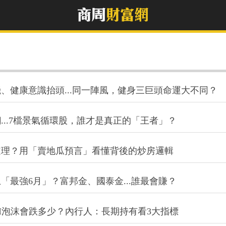
、健康意識抬頭...同一陣風，健身三巨頭命運大不同？
..7檔景氣循環股，誰才是真正的「王者」？
道理？用「賣地瓜預言」看懂背後的炒房邏輯
「最強6月」？富邦金、國泰金...誰最會賺？
I泡沫會跌多少？內行人：長期持有看3大指標