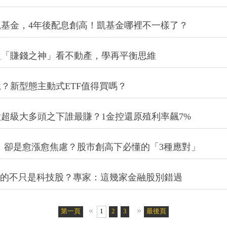
基金，4年後配息創高！凱基金哪裡不一樣了？
從「賺錢之神」看不動產，學再平衡思維
？新型態主動式ETF值得買嗎？
股超級大多頭之下誰最賺？1金控還原殖利率飆7%
000，卻是愈漲愈焦慮？股市創高下必懂的「3種應對」
受惠的不只是科技股？專家：這幾家金融股別錯過
«
»
第一頁
1
2
3
4
5
最後頁
6
7
8
9
10
11