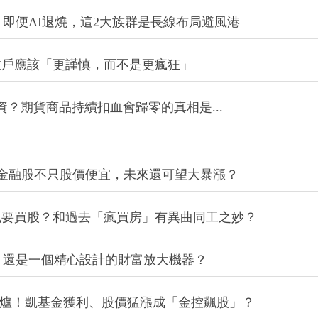
兆？即便AI退燒，這2大族群是長線布局避風港
散戶應該「更謹慎，而不是更瘋狂」
資？期貨商品持續扣血會歸零的真相是...
」金融股不只股價便宜，未來還可望大暴漲？
也要買股？和過去「瘋買房」有異曲同工之妙？
司，還是一個精心設計的財富放大機器？
利出爐！凱基金獲利、股價猛漲成「金控飆股」？