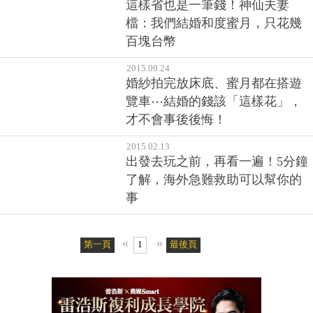
這樣省也是一筆錢！神仙夫妻
檔：我們結婚和度蜜月，只花幾
百塊台幣
2015.09.24
婚紗拍完放床底、蜜月都在搭遊
覽車⋯結婚的錢該「這樣花」，
才不會事後後悔！
2015.02.13
出發去玩之前，再看一遍！5分鐘
了解，海外急難救助可以幫你的
事
«
»
第一頁
1
最後頁