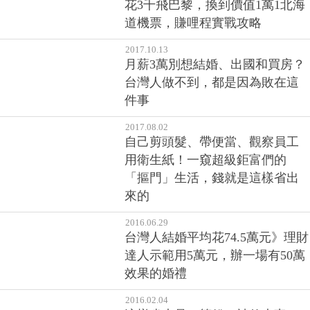
花3千飛巴黎，換到價值1萬1北海
道機票，賺哩程實戰攻略
2017.10.13
月薪3萬別想結婚、出國和買房？
台灣人做不到，都是因為敗在這
件事
2017.08.02
自己剪頭髮、帶便當、觀察員工
用衛生紙！一窺超級鉅富們的
「摳門」生活，錢就是這樣省出
來的
2016.06.29
台灣人結婚平均花74.5萬元》理財
達人示範用5萬元，辦一場有50萬
效果的婚禮
2016.02.04