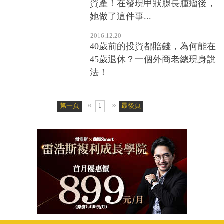
資產！在發現甲狀腺長腫瘤後，
她做了這件事...
2016.12.20
40歲前的投資都賠錢，為何能在
45歲退休？一個外商老總現身說
法！
«
»
第一頁
1
最後頁