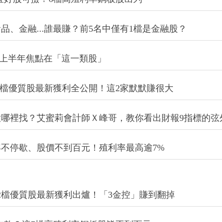
品、金融...誰最賺？前5名中僅有1檔是金融股？
點！上半年焦點在「這一類股」
62檔優質股最新獲利全公開！這2家默默賺很大
哪裡找？艾蜜莉會計師Ｘ峰哥，教你看出財報9指標的弦
年不停歇、股價不到百元！殖利率最高逾7%
2檔優質股最新獲利出爐！「3金控」賺到翻掉