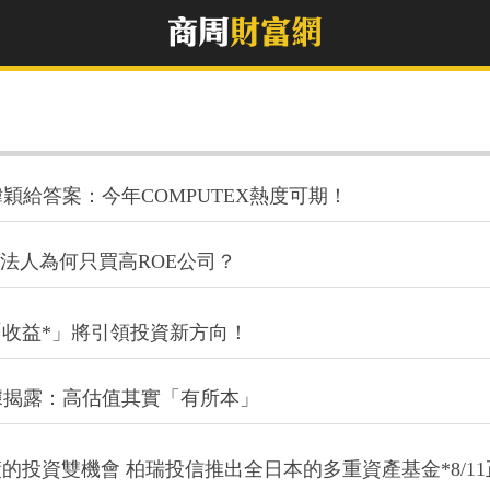
穎給答案：今年COMPUTEX熱度可期！
，法人為何只買高ROE公司？
「收益*」將引領投資新方向！
據揭露：高估值其實「有所本」
投資雙機會 柏瑞投信推出全日本的多重資產基金*8/1