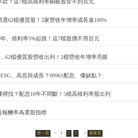
基本款？這7檔高殖利率銅板股皆不到百元
精選62檔優質股！2家營收年增率成長逾100%
0年、殖利率5%起跳！這7檔股價不用百元
..62檔優質股營收出列！2檔營收年增率亮眼
具ESG、高息與成長？00961配息、優缺點？
哪裡找？配息10年不間斷！5檔高殖利率股出列
權益報酬率為選股指標
«
»
第一頁
1
2
3
4
5
最後頁
6
7
8
9
10
11