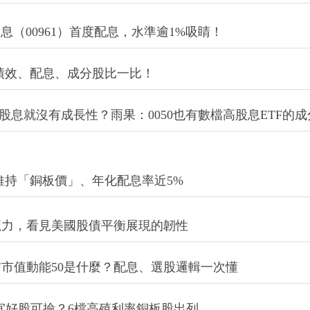
息（00961）首度配息，水準逾1%吸睛！
？績效、配息、成分股比一比！
股息就沒有成長性？雨果：0050也有數檔高股息ETF的成
7元維持「銅板價」、年化配息率近5%
魔力，看見美國股債平衡展現的韌性
3保德信市值動能50是什麼？配息、選股邏輯一次懂
宜好股可撿？6檔高殖利率銅板股出列