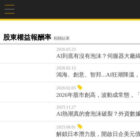
股東權益報酬率
相關結果
2026.05.25
AI到底有沒有泡沫？伺服器大廠緯
2026.02.12
鴻海、創意、智邦...AI狂潮降溫
2026.02.05
2026年股市創高，波動成常態，
2025.11.27
AI熱潮真的會泡沫破裂？外資數
2025.08.01
解鎖日本潛力股，開啟日企美元債的