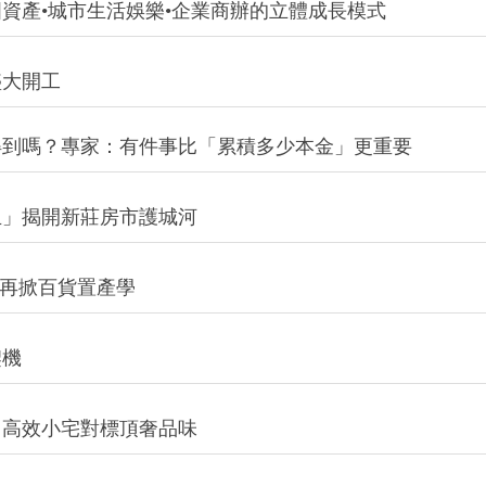
資產•城市生活娛樂•企業商辦的立體成長模式
盛大開工
得到嗎？專家：有件事比「累積多少本金」更重要
玉」揭開新莊房市護城河
中再掀百貨置產學
契機