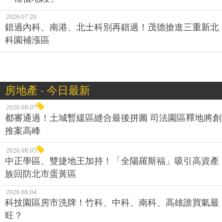
2026.07.20
錯過內科、南港、北士科別再錯過！茂德搶進三重新北
科園補漲區
房地產 ‧ 今日最新
2026.08.07
都審通過！土城暫緩區縫合最後拼圖 司法園區釋地將創
推案高峰
2026.08.05
中正學區、雙捷地王加持！「全陽羅斯福」吸引高資產
族回防北市蛋黃區
2026.08.04
科技園區房市洗牌！竹科、中科、南科、高雄誰買氣最
旺？