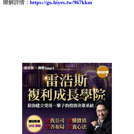
瞭解詳情：
https://go.hiyes.tw/967kkm