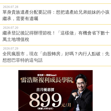
2026.07.28
單身貴族遺產分配要記得：想把遺產給兄弟姐妹的小孩
繼承，需要有遺囑
2026.07.20
繼承登記後記得辦理節稅！「這樣做」有機會省下數十
萬土地增值稅
2026.07.29
全民瘋股市，現在「由股轉房」好嗎？內行人點破：先
想想巴菲特的這句話