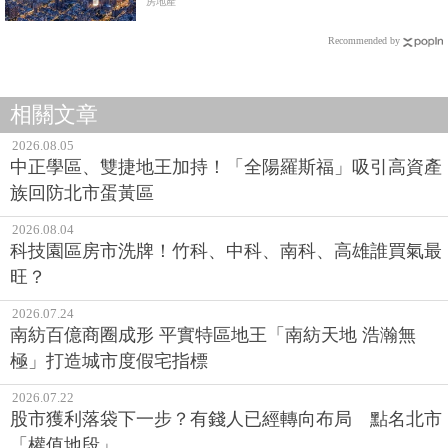
房地產
Recommended by
相關文章
2026.08.05
中正學區、雙捷地王加持！「全陽羅斯福」吸引高資產
族回防北市蛋黃區
2026.08.04
科技園區房市洗牌！竹科、中科、南科、高雄誰買氣最
旺？
2026.07.24
南紡百億商圈成形 平實特區地王「南紡天地 浩瀚無
極」打造城市度假宅指標
2026.07.22
股市獲利落袋下一步？有錢人已經轉向布局 點名北市
「權值地段」