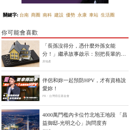
關鍵字:
台南
商圈
南科
建設
優勢
永康
車站
生活圈
你可能會喜歡
「長孫沒得分，憑什麼外孫女能
分！」繼承故事啟示：別把長輩的錢
當自己的錢
房地產
PR
伴侶和妳一起預防HPV，才有資格說
愛妳！
PR・台灣癌症基金會
4000萬門檻內卡位竹北地王地段 「昌
益御邸-光明之心」詢問度夯