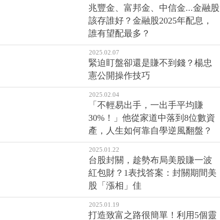
兆豐金、富邦金、中信金...金融股
該存誰好？金融股2025年配息，
誰有望配最多？
2025.02.07
緊迫盯盤卻還是賺不到錢？楊忠
憲公開操作技巧
2025.02.04
「不輕易出手，一出手平均賺
30%！」他從家道中落到8位數資
產，人生如何靠自學逆風翻盤？
2025.01.22
台股封關，趁勢布局美股賺一波
紅包財？1表找答案：封關期間美
股「漲相」佳
2025.01.19
打造致富之路很簡單！利用5個靈