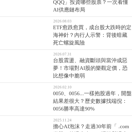
QQQ」投資哪些股票？一次看懂
AI供應鏈布局
2026.08.03
ETF愈跌愈買，成台股大跌時的定
海神針？內行人示警：背後暗藏
死亡螺旋風險
2026.07.31
台股震盪、融資斷頭與當沖成惡
夢！市場對AI股的樂觀定價，恐
比想像中脆弱
2026.02.10
0050、0056...一樣抱股過年，開盤
結果差很大？歷史數據找端倪：
0056勝率高達90%
2025.11.24
擔心AI泡沫？走過30年前「 .com