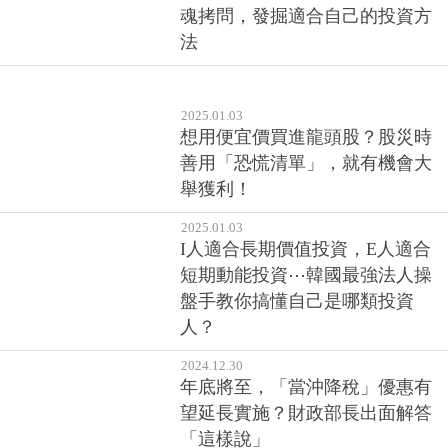
魂拷問，發掘適合自己的投資方
法
2025.01.03
想用便宜價買進龍頭股？股災時
善用「恐慌清單」，就有機會大
舉獲利！
2025.01.03
I人適合長期價值投資，E人適合
短期動能投資⋯韓國最強法人操
盤手教你搞懂自己是哪類投資
人？
2024.12.30
年底將至，「當沖降稅」優惠有
望延長實施？財政部長出面解答
「這樣說」