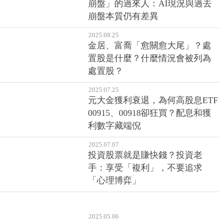
崩盤」的過來人：AI現況與過去
崩盤本質仍有差異
2025.08.25
金居、富喬「愈關愈大尾」？處
置股是什麼？什麼情況會被列為
處置股？
2025.07.25
元大金獲利衰退，為何高股息ETF
00915、00918卻狂買？配息和獲
利數字藏端倪
2025.07.07
投資股票就是賺快錢？投資老
手：享受「複利」，不要追求
「心理博弈」
2025.05.06