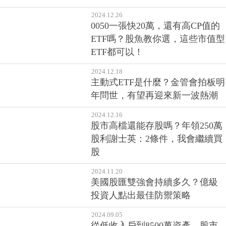
2024.12.26
0050一張快20萬，還有高CP值的
ETF嗎？股魚教你選，這些市值型
ETF都可以！
2024.12.18
主動式ETF是什麼？金管會拍板明
年問世，有望再迎來新一波熱潮
2024.12.16
股市高檔還能存股嗎？年領250萬
股利謝士英：2條件，我會繼續買
股
2024.11.20
美國股匯雙強會持續多久？億級
投資人點出最佳防禦策略
2024.09.05
從低收入戶到8500萬資產，股市