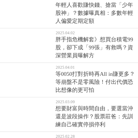
年輕人喜歡賺快錢、搶當「少年
股神」？數據曝真相：多數年輕
人偏愛定期定額
2025.04.02
胖手指危機解套》想買台積電99
股，卻下成「99張」有救嗎？資
深營業員曝解方
2025.04.01
等0050打對折時再All in賺更多？
等崩盤不是零風險！付出代價恐
比想像的更可怕
2025.03.09
想要財富與時間自由，要選當沖
還是波段操作？股票莊爸：先訓
練自己確實停損停利
2025.02.28