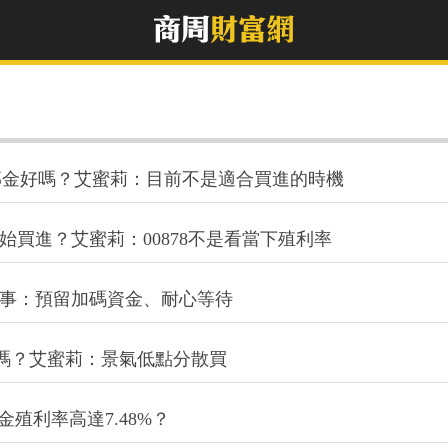
富邦金好嗎？艾蜜莉：目前不是適合買進的時機
開始買進？艾蜜莉：00878不是看當下殖利率
件事：預留加碼資金、耐心等待
嗎？艾蜜莉：景氣低點分散買
殖利率高達7.48%？