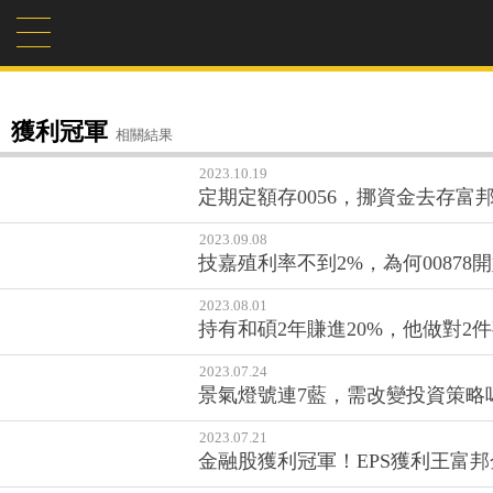
獲利冠軍
相關結果
2023.10.19
定期定額存0056，挪資金去存
2023.09.08
技嘉殖利率不到2%，為何00878
2023.08.01
持有和碩2年賺進20%，他做對2
2023.07.24
景氣燈號連7藍，需改變投資策略
2023.07.21
金融股獲利冠軍！EPS獲利王富邦金