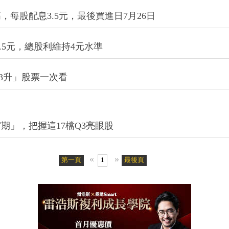
，每股配息3.5元，最後買進日7月26日
.5元，總股利維持4元水準
率3升」股票一次看
期」，把握這17檔Q3亮眼股
«
»
第一頁
1
最後頁