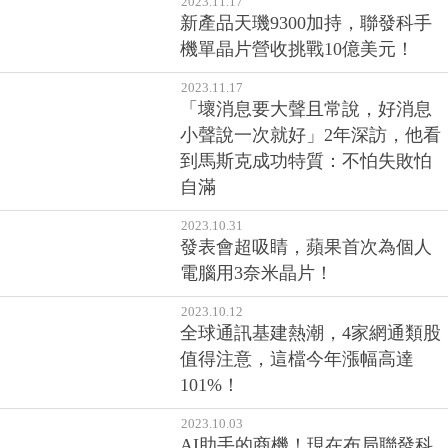
2023.11.17
新產品天璣9300加持，聯發科手
機單晶片營收挑戰10億美元！
2023.11.17
「壞消息要大聲且常說，好消息
小聲說一次就好」2年深訪，他看
到馬斯克成功特質：不怕失敗怕
自滿
2023.10.31
發表會超吸睛，蘋果首次為個人
電腦用3奈米晶片！
2023.10.12
全球通訊基建熱潮，4家網通類股
值得注意，這檔今年漲幅高達
101%！