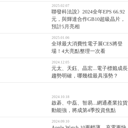
2025.02.07
聯發科法說》2024全年EPS 66.92
元，與輝達合作GB10超級晶片，
預計5月亮相
2025.01.06
全球最大消費性電子展CES將登
場！4大亮點整理一次看
2024.12.05
元太、天鈺、晶宏...電子標籤成長
趨勢明確，哪幾檔最具漲勢？
2024.10.18
啟碁、中磊、智易...網通產業拉貨
動能強，將成第4季投資焦點
2024.09.10
Apple Watch 10更輕薄、充電更快