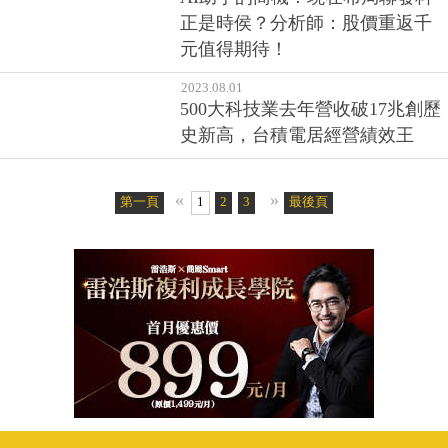
2023.10.03
AI助手的商機！現在布局聯發科
正是時侯？分析師：股價重返千
元值得期待！
2023.08.01
500大科技業去年營收破17兆創歷
史新高，台積電居經營績效王
«
»
第一頁
1
2
3
4
5
最後頁
6
7
8
9
10