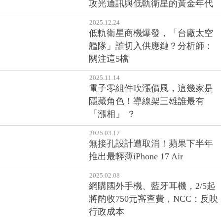
攻光通訊與低軌衛星的黃金年代
2025.12.24
低軌衛星商機爆發，「台廠太空
艦隊」誰切入供應鏈？分析師：
關注這5檔
2025.11.14
電子零組件吹漲價風，這幾家是
隱藏角色！導線架三雄誰最有
「漲相」 ？
2025.03.17
無接孔設計遭取消！蘋果下半年
推出最輕薄iPhone 17 Air
2025.02.08
網購國外手機、藍牙耳機，2/5起
將酌收750元審查費，NCC：反映
行政成本