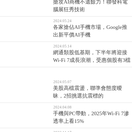
2024.05.31
搶攻AI商機不遺餘力！聯發科電
腦展狂秀技術
2024.05.24
各家搶佔AI手機市場，Google推
出新平價AI手機
2024.05.14
網通類股低基期，下半年將迎接
Wi-Fi 7成長浪潮，受惠個股有3檔
2024.05.07
美股高檔震盪，聯準會態度曖
昧，2招挑選抗震標的
2024.04.08
手機與PC帶動，2025年Wi-Fi 7滲
透率上看15%