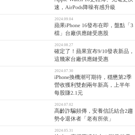
速，AirPods降噪有感升級
2024.09.04
蘋果iPhone 16發布在即，盤點「3
檔」台廠供應鏈受惠股
2024.08.27
確定了！蘋果宣布9/10發表新品，
這幾家台廠供應鏈受惠
2024.07.30
iPhone換機潮可期待，穩懋第2季
營收獲利雙創兩年新高，上半年
每股賺2.1元
2024.07.02
高齡詐騙頻傳，安養信託結合2趨
勢令退休者「老有所依」