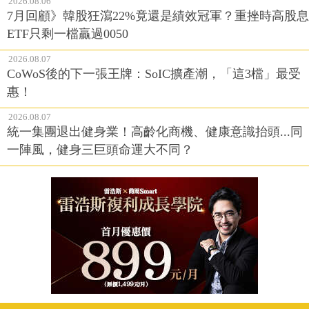
2026.08.06
7月回顧》韓股狂瀉22%竟還是績效冠軍？重挫時高股息
ETF只剩一檔贏過0050
2026.08.07
CoWoS後的下一張王牌：SoIC擴產潮，「這3檔」最受
惠！
2026.08.07
統一集團退出健身業！高齡化商機、健康意識抬頭...同
一陣風，健身三巨頭命運大不同？