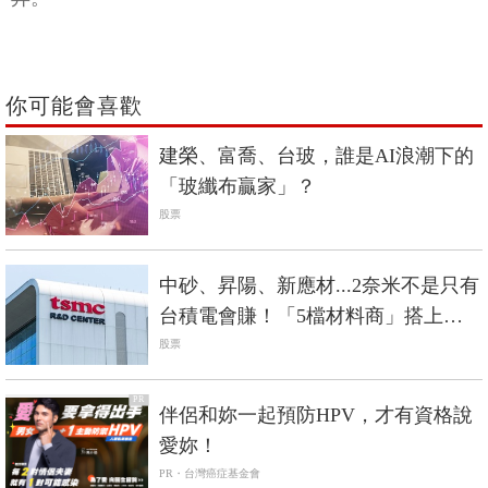
你可能會喜歡
建榮、富喬、台玻，誰是AI浪潮下的
「玻纖布贏家」？
股票
中砂、昇陽、新應材...2奈米不是只有
台積電會賺！「5檔材料商」搭上成
長列車
股票
PR
伴侶和妳一起預防HPV，才有資格說
愛妳！
PR・台灣癌症基金會