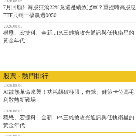
2026.08.06
7月回顧》韓股狂瀉22%竟還是績效冠軍？重挫時高股息
ETF只剩一檔贏過0050
2026.08.05
穩懋、宏捷科、全新...PA三雄搶攻光通訊與低軌衛星的
黃金年代
股票 ‧ 熱門排行
2026.08.06
AI散熱革命來襲！功耗飆破極限，奇鋐、健策卡位高毛
利散熱新戰場
2026.08.05
穩懋、宏捷科、全新...PA三雄搶攻光通訊與低軌衛星的
黃金年代