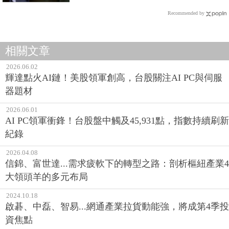
Recommended by
相關文章
2026.06.02
輝達點火AI鏈！美股領軍創高，台股關注AI PC與伺服
器題材
2026.06.01
AI PC領軍衝鋒！台股盤中觸及45,931點，指數持續刷新
紀錄
2026.04.08
信錦、富世達...需求疲軟下的轉型之路：剖析樞紐產業4
大領頭羊的多元布局
2024.10.18
啟碁、中磊、智易...網通產業拉貨動能強，將成第4季投
資焦點