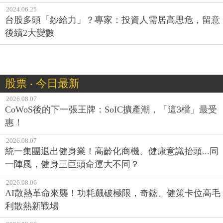
2024.06.25
台股多頭「鈔給力」？專家：投資人需居高思危，留意
後續2大變數
股票 ‧ 今日最新
2026.08.07
CoWoS後的下一張王牌：SoIC擴產潮，「這3檔」最受
惠！
2026.08.07
統一集團退出健身業！高齡化商機、健康意識抬頭...同
一陣風，健身三巨頭命運大不同？
2026.08.06
AI散熱革命來襲！功耗飆破極限，奇鋐、健策卡位高毛
利散熱新戰場