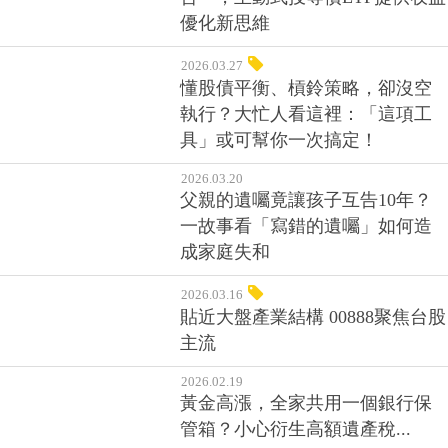
優化新思維
2026.03.27
懂股債平衡、槓鈴策略，卻沒空
執行？大忙人看這裡：「這項工
具」或可幫你一次搞定！
2026.03.20
父親的遺囑竟讓孩子互告10年？
一故事看「寫錯的遺囑」如何造
成家庭失和
2026.03.16
貼近大盤產業結構 00888聚焦台股
主流
2026.02.19
黃金高漲，全家共用一個銀行保
管箱？小心衍生高額遺產稅...