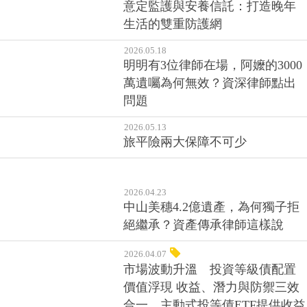
意定監護與安養信託：打造晚年
生活的雙重防護網
2026.05.18
明明有3位律師在場，阿嬤的3000
萬遺囑為何無效？資深律師點出
問題
2026.05.13
旅平險兩大保障不可少
2026.04.23
中山美穗4.2億遺產，為何獨子拒
絕繼承？資產傳承律師這樣說
2026.04.07
市場波動升溫 投資等級債配置
價值浮現 收益、潛力與防禦三效
合一，主動式投等債ETF提供收益