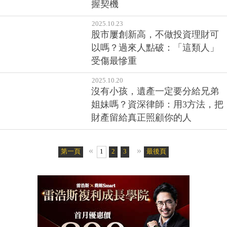
握契機
2025.10.23
股市屢創新高，不做投資理財可
以嗎？過來人點破：「這類人」
受傷最慘重
2025.10.20
沒有小孩，遺產一定要分給兄弟
姐妹嗎？資深律師：用3方法，把
財產留給真正照顧你的人
«
»
第一頁
1
2
3
4
5
最後頁
6
7
8
9
10
11