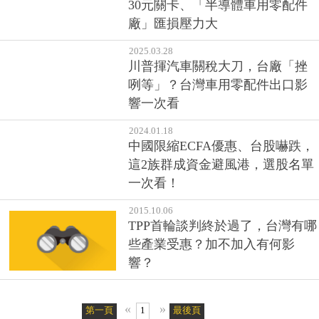
30元關卡、「半導體車用零配件
廠」匯損壓力大
2025.03.28
川普揮汽車關稅大刀，台廠「挫
咧等」？台灣車用零配件出口影
響一次看
2024.01.18
中國限縮ECFA優惠、台股嚇跌，
這2族群成資金避風港，選股名單
一次看！
2015.10.06
TPP首輪談判終於過了，台灣有哪
些產業受惠？加不加入有何影
響？
«
»
第一頁
1
最後頁