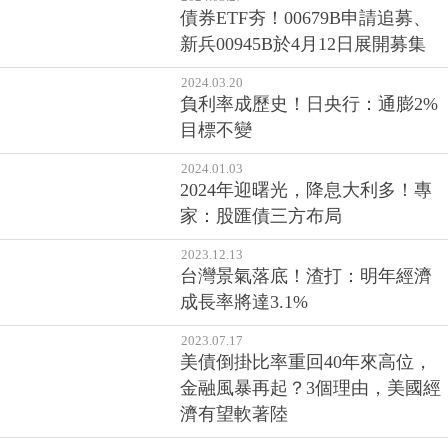
2024.03.27
債券ETF夯！00679B申請追募、
新兵00945B於4月12日展開募集
2024.03.20
負利率成歷史！日央行：通膨2%
目標不變
2024.01.03
2024年迎曙光，降息大利多！專
家：股匯債三方布局
2023.12.13
台灣景氣落底！渣打：明年經濟
成長率將達3.1%
2023.07.17
美債倒掛比率重回40年來高位，
金融風暴再起？3個理由，美國經