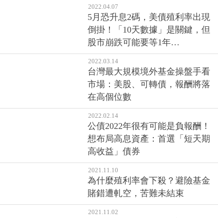
地！拜登宣示打擊通膨，這些產
業短期恐難有表現…
2022.04.07
5月恐升息2碼，美債殖利率出現
倒掛！「10天數據」是關鍵，但
股市崩跌可能要等1年…
2022.03.14
台灣最大規模境外基金操盤手看
市場：美股、可轉債，報酬將落
在高個位數
2022.02.14
公債2022年很有可能是負報酬！
想布局高息資產：首選「短天期
高收益」債券
2021.11.10
為什麼殖利率會下殺？避險基金