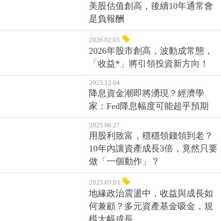
美股估值創高，後續10年通常會
是負報酬
2026.02.05
2026年股市創高，波動成常態，
「收益*」將引領投資新方向！
2025.12.04
降息資金潮即將湧現？經濟學
家：Fed降息幅度可能超乎預期
2025.06.27
用股利致富，穩穩領錢領到老？
10年內讓資產成長3倍，竟然只要
做「一個動作」？
2025.03.03
地緣政治震盪中，收益與成長如