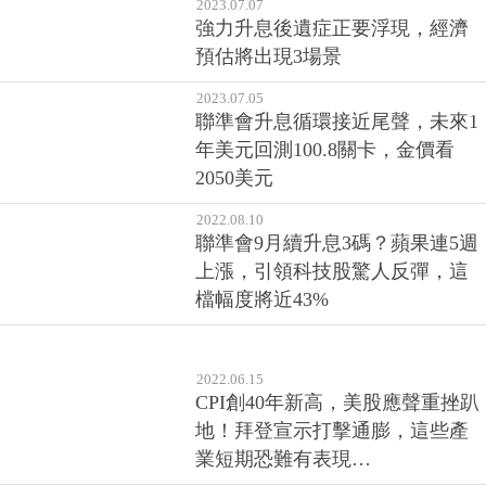
濟有望軟著陸
2023.07.07
強力升息後遺症正要浮現，經濟
預估將出現3場景
2023.07.05
聯準會升息循環接近尾聲，未來1
年美元回測100.8關卡，金價看
2050美元
2022.08.10
聯準會9月續升息3碼？蘋果連5週
上漲，引領科技股驚人反彈，這
檔幅度將近43%
2022.06.15
CPI創40年新高，美股應聲重挫趴