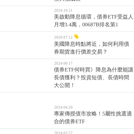
何兼顧？多元資產基金吸金，規
模大幅成長
2024.10.21
美啟動降息循環，債券ETF受益人
月增3.4萬，00687B排名第1
2026.07.12
美國降息時點將近，如何利用債
券期貨進行價差交易？
2024.06.17
債券ETF何時買》降息為什麼能讓
長債獲利？投資短債、長債時間
大公開！
2024.04.29
專家傳授債市攻略！5屬性挑選適
合的債券ETF