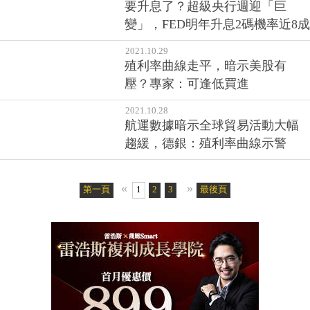
賭錯遭軋空，苦難未結束
2021.11.02
要升息了？超級央行週迎「巨
變」，FED明年升息2碼機率近8成
2021.10.29
殖利率曲線走平，暗示美股有
壓？專家：可逢低買進
2021.10.28
航運數據暗示全球貿易活動大幅
趨緩，德銀：殖利率曲線示警
«
»
第一頁
1
2
3
4
5
最後頁
6