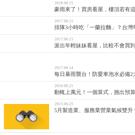
2018.06.15
豪雨來了！買房看屋，樓頂若有這
2017.08.11
排隊3小時吃「一蘭拉麵」？台灣
2017.06.15
派出年輕妹妹看屋，比較不會買到
2017.06.14
每日暴雨襲台！防愛車泡水必備2大
2016.09.21
動輒上萬元！一個算式，挑出預
2015.06.25
5月製造業、服務業營業氣候雙升