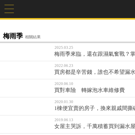
梅雨季
相關結果
2025.03.25
梅雨季來臨，還在跟濕氣奮戰？掌
2022.06.23
買房都是辛苦錢，誰也不希望漏水
2020.06.10
買對車險 轉嫁泡水車維修費
2020.01.30
1棟便宜賣的房子，換來親戚間撕
2019.06.13
女屋主哭訴，千萬積蓄買到漏水屋想