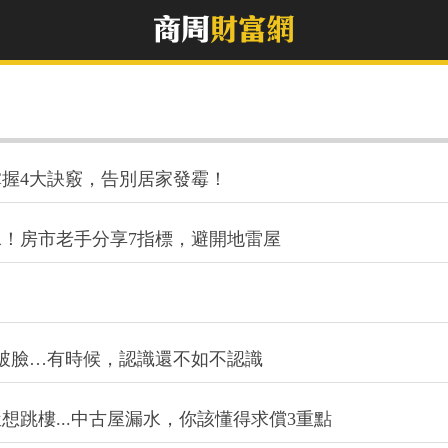
握4大訣竅，告別居家發霉！
！房市老手分享7指標，避開地雷屋
破臉…有時候，認識還不如不認識
跳樓...中古屋漏水，你該懂得求償3重點