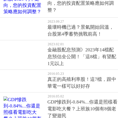
向，您的投資配置策略應如何調
整？
2023.09.27
最壞時機已過？景氣開始回溫，
台股第4季蓄勢挑戰前高！
2023.02.01
金融股配息預測》2023年14檔配
息預估全公開！「這8檔」有望配
1元以上
2016.05.23
真正的高殖利率股！這7檔，跟中
華電一樣可以好好存
2016.05.02
GDP慘跌到-0.84%...你還是照樣看
電影吃大餐？上班族10個有8個老
了變遊民