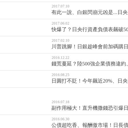
2017.07.10
有此一說、白銀閃崩元凶是...日
2017.06.02
快爆了？日央行資產負債表飆破50
2017.02.10
川普跳腳！日銀趁峰會前加碼購日
2016.12.22
錢荒蔓延？陸500強企業債務違約
2016.08.25
日圓打不貶！今年飆近20%、日
2016.07.18
副作用極大！直升機撒錢恐引爆
2016.06.30
公債超吃香、報酬傲市場！日長債