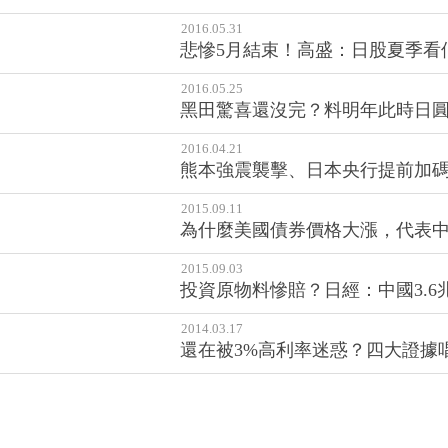
2016.05.31
悲慘5月結束！高盛：日股夏季看
2016.05.25
黑田驚喜還沒完？料明年此時日圓
2016.04.21
熊本強震襲擊、日本央行提前加碼
2015.09.11
為什麼美國債券價格大漲，代表
2015.09.03
投資原物料慘賠？日經：中國3.
2014.03.17
還在被3%高利率迷惑？四大證據