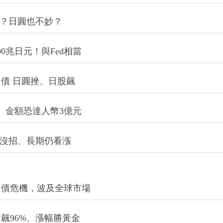
央？日圓也不妙？
0兆日元！與Fed相當
債 日圓挫、日股飆
、金額恐達人幣3億元
央沒招、長期仍看漲
日債危機，波及全球市場
飆96%、漲幅勝黃金