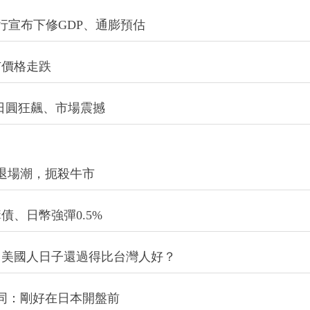
行宣布下修GDP、通膨預估
市價格走跌
日圓狂飆、市場震撼
大退場潮，扼殺牛市
、日幣強彈0.5%
，美國人日子還過得比台灣人好？
同：剛好在日本開盤前