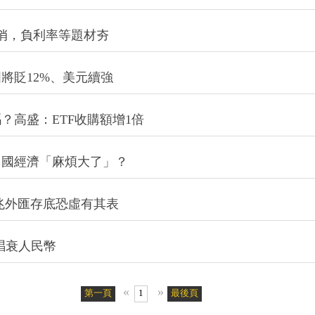
俏，負利率等題材夯
將貶12%、美元續強
？高盛：ETF收購額增1倍
中國經濟「麻煩大了」？
6兆外匯存底恐虛有其表
唱衰人民幣
«
»
第一頁
1
最後頁