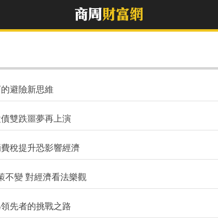
下的避險新思維
股債雙跌噩夢再上演
消費稅提升恐影響經濟
策不變 對經濟看法樂觀
為領先者的挑戰之路