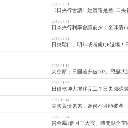
2018.07.31
〈日央行會議〉經濟還是差..日央
2018.07.31
日本央行利率會議前夕：全球債
2018.03.02
日央鬆口、明年或考慮QE退場！
2018.01.12
大空頭：日圓若升破107、恐釀
2018.01.09
日債乾坤大挪移完工？日央減碼購債
2017.12.14
美國負債累累，為何不可能破產
2017.08.04
貴金屬1個月三大震、時間點全雷