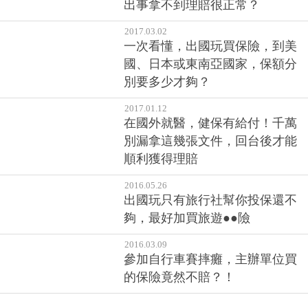
出事拿不到理賠很正常？
2017.03.02
一次看懂，出國玩買保險，到美
國、日本或東南亞國家，保額分
別要多少才夠？
2017.01.12
在國外就醫，健保有給付！千萬
別漏拿這幾張文件，回台後才能
順利獲得理賠
2016.05.26
出國玩只有旅行社幫你投保還不
夠，最好加買旅遊●●險
2016.03.09
參加自行車賽摔癱，主辦單位買
的保險竟然不賠？！