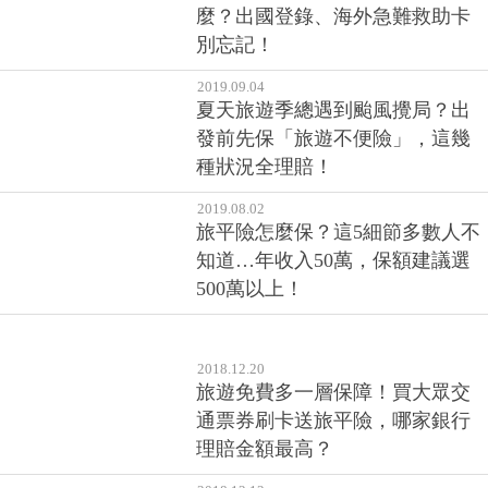
麼？出國登錄、海外急難救助卡
別忘記！
2019.09.04
夏天旅遊季總遇到颱風攪局？出
發前先保「旅遊不便險」，這幾
種狀況全理賠！
2019.08.02
旅平險怎麼保？這5細節多數人不
知道…年收入50萬，保額建議選
500萬以上！
2018.12.20
旅遊免費多一層保障！買大眾交
通票券刷卡送旅平險，哪家銀行
理賠金額最高？