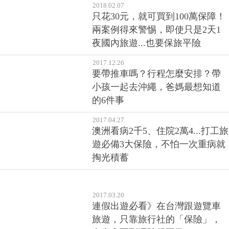
2018.02.07
只花30元，就可買到100萬保障！
兩案例得來警惕，即使只是2天1
夜國內旅遊...也要保旅平險
2017.12.26
要帶推車嗎？行程怎麼安排？帶
小孩一起去沖繩，爸媽最想知道
的6件事
2017.04.27
澳洲看病2千5、住院2萬4...打工旅
遊必備3大保險，不怕一次重病就
掏光積蓄
2017.03.20
連假出遊必看》在台灣跟遊覽車
旅遊，只靠旅行社的「保險」，