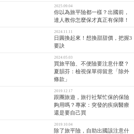
2025.09.04
你以為旅平險都一樣？出國前，
達人教你怎麼保才真正有保障！
2024.11.11
日圓換起來！想換甜甜價，把握3
要訣
2024.05.03
買旅平險、不便險要注意什麼？
夏韻芬：檢視保單得留意「除外
條款」
2019.12.17
跟團旅遊，旅行社幫忙保的保險
夠用嗎？專家：突發的疾病醫療
還是要自己買
2019.10.04
除了旅平險，自助出國該注意什