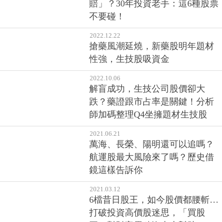
賠」？30年投資老手：這6種股票
不要碰！
2022.12.22
搶藥風潮延燒，新藥股明年題材
性強，生技股吸資金
2022.10.06
解盲成功，生技公司股價卻大
跌？藥證跟市占率是關鍵！分析
師加碼整理Q4坐擁題材生技股
2021.06.21
萬海、長榮、陽明還可以追嗎？
航運股最大風險來了嗎？歷史借
鏡這樣告訴你
2021.03.12
6檔昔日股王，如今股價都腰斬…
打破投資高價股迷思，「買股