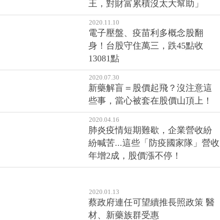
王，對財富累積沒太大幫助」
2020.11.10
電子壓盤、疫苗利多概念股翻
身！台股守住萬三，跌45點收
13081點
2020.07.30
新藥解盲＝股價起飛？沒注意這
些事，當心被套在股價山頂上！
2020.04.16
肺炎疫情短期難歇，企業營收紛
紛喊苦...這些「防疫國家隊」營收
年增2成，股價漲不停！
2020.01.13
蔡政府連任可望續推長照政策 醫
材、新藥族群受惠