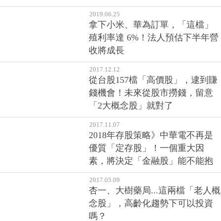
2019.06.25
拿下小米、華為訂單，「這檔」
殖利率達 6%！法人預估下半年營
收將成長
2017.12.12
從台股157檔「高價股」，逮到賺
錢機會！未來從股市撈錢，留意
「2大概念股」就對了
2017.11.07
2018年存股策略》中華電不再是
優質「定存股」！一個重大因
素，將決定「金融股」能不能抱
2017.05.09
杏一、大樹藥局...這兩檔「老人概
念股」，高齡化趨勢下可以投資
嗎？