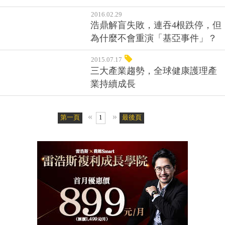
2016.02.29
浩鼎解盲失敗，連吞4根跌停，但
為什麼不會重演「基亞事件」？
2015.07.17
三大產業趨勢，全球健康護理產
業持續成長
«
»
第一頁
1
最後頁