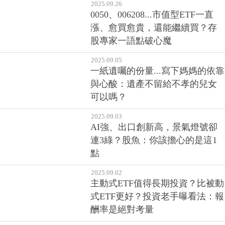
0050、006208...市值型ETF一直
漲、愈買愈貴，還能繼續買？存
股專家一語點破心魔
2025.09.05
一紙遺囑的份量...寫下媽媽的依靠
與心酸：遺產不留給不孝的兒女
可以嗎？
2025.09.03
AI強、出口創新高，景氣燈號卻
連3綠？股魚：你該擔心的是這1
點
2025.09.02
主動式ETF值得長期投資？比被動
式ETF更好？投資老手曝看法：報
酬率是絕對考量
2025.08.22