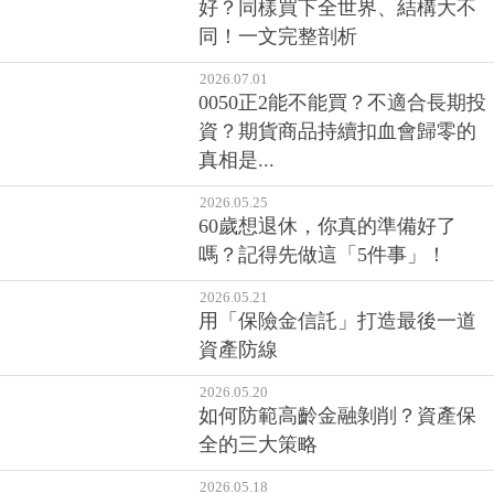
好？同樣買下全世界、結構大不
同！一文完整剖析
2026.07.01
0050正2能不能買？不適合長期投
資？期貨商品持續扣血會歸零的
真相是...
2026.05.25
60歲想退休，你真的準備好了
嗎？記得先做這「5件事」！
2026.05.21
用「保險金信託」打造最後一道
資產防線
2026.05.20
如何防範高齡金融剝削？資產保
全的三大策略
2026.05.18