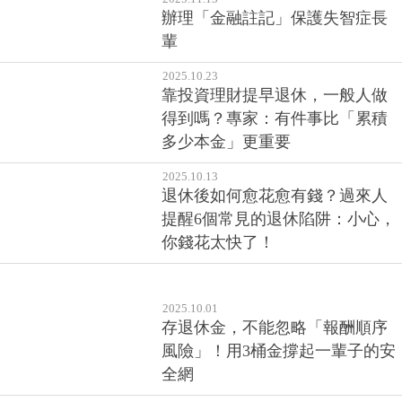
辦理「金融註記」保護失智症長
輩
2025.10.23
靠投資理財提早退休，一般人做
得到嗎？專家：有件事比「累積
多少本金」更重要
2025.10.13
退休後如何愈花愈有錢？過來人
提醒6個常見的退休陷阱：小心，
你錢花太快了！
2025.10.01
存退休金，不能忽略「報酬順序
風險」！用3桶金撐起一輩子的安
全網
2025.09.26