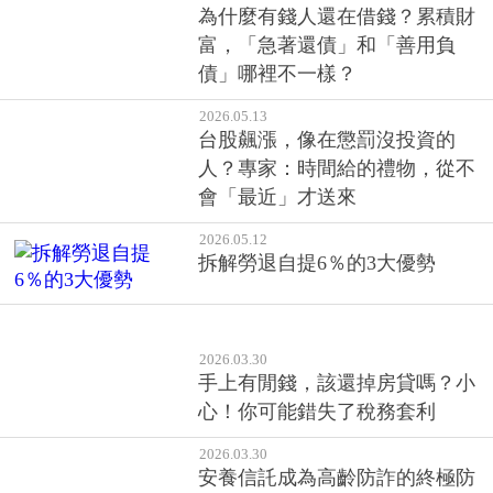
為什麼有錢人還在借錢？累積財
富，「急著還債」和「善用負
債」哪裡不一樣？
2026.05.13
台股飆漲，像在懲罰沒投資的
人？專家：時間給的禮物，從不
會「最近」才送來​
2026.05.12
拆解勞退自提6％的3大優勢
2026.03.30
手上有閒錢，該還掉房貸嗎？小
心！你可能錯失了稅務套利
2026.03.30
安養信託成為高齡防詐的終極防
線