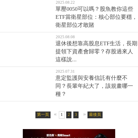
單壓0050可以嗎？股魚教你這些
ETF當衛星部位：核心部位要穩，
衛星部位才敢賭
2025.08.08
退休後想靠高股息ETF生活，長期
提領下資產會歸零？存股過來人
這樣說...
2025.07.31
意定監護與安養信託有什麼不
同？長輩年紀大了，該規畫哪一
種？
«
»
第一頁
1
2
3
4
5
最後頁
6
7
8
9
10
11